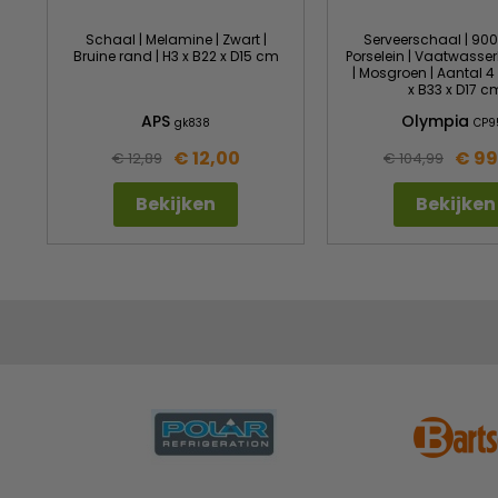
Schaal | Melamine | Zwart |
Serveerschaal | 90
Bruine rand | H3 x B22 x D15 cm
Porselein | Vaatwasse
| Mosgroen | Aantal 4 
x B33 x D17 c
APS
Olympia
gk838
CP9
€ 12,00
€ 99
€ 12,89
€ 104,99
Bekijken
Bekijken