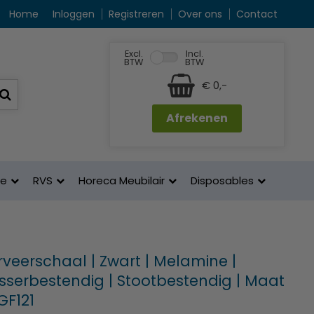
Home
Inloggen
Registreren
Over ons
Contact
Excl.
Incl.
BTW
BTW
€ 0,-
Afrekenen
ne
RVS
Horeca Meubilair
Disposables
rveerschaal | Zwart | Melamine |
serbestendig | Stootbestendig | Maat
 GF121