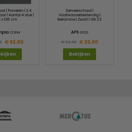
l | Porselein | 2.4
Serveerschaal |
aar | Aantal 4 stuk |
Vaatwasserbestendig |
 x D15 cm
Melamine | Zwart | GN 1/2
mpia
APS
CC894
GF123
€ 52,00
€ 23,00
9
€ 24,49
kijken
Bekijken