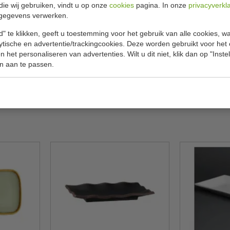
Specificat
/1
die wij gebruiken, vindt u op onze
cookies
pagina. In onze
privacyverkl
gegevens verwerken.
.
Model
" te klikken, geeft u toestemming voor het gebruik van alle cookies, 
elegante uitstraling.
lytische en advertentie/trackingcookies. Deze worden gebruikt voor het
Maat
 het personaliseren van advertenties. Wilt u dit niet, klik dan op "Inst
Kleur
n aan te passen.
Materiaal