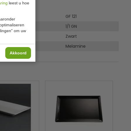
ies
aring
leest u hoe
GF 121
waaronder
 optimaliseren
1/1 GN
ellingen" om uw
Zwart
Melamine
Akkoord