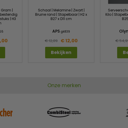
0 Gram |
Schaal | Melamine | Zwart |
Serveerschaa
rbestendig
Bruine rand | Stapelbaar | H2 x
Kilo | Stapelb
stuks | H3
B27 x D11 cm
B25
m
APS
Oly
55
gk839
,00
€ 12,00
€ 12,89
€ 54,9
Bekijken
Be
Onze merken