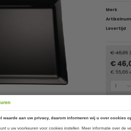
Merk
Artikelnu
Levertijd
€ 48,95
|
€ 46,
€
55,66
i
Of
betaa
euren
✔ Gratis ver
l waarde aan uw privacy, daarom informeren wij u over cookies o
unt u uw voorkeuren voor cookies instellen. Meer informatie over de ve