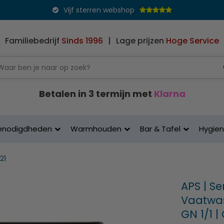
Vijf sterren webshop
Familiebedrijf
Sinds 1996
|
Lage prijzen
Hoge Service
Betalen in 3 termijn met
Klarna
enodigdheden
Warmhouden
Bar & Tafel
Hygie
21
APS | Se
Vaatwas
GN 1/1 |