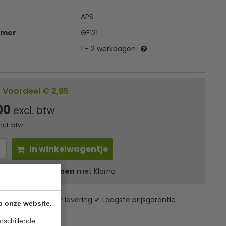
APS
mmer
GF121
1 - 2 werkdagen
Voordeel € 2,95
00
excl. btw
ncl. btw
In winkelwagentje
l
18,55
in 3 termijnen
met Klarna
zending* ✔ 24 uur levering ✔ Laagste prijsgarantie
p onze website.
rschillende