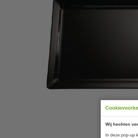
Cookievoork
Wij hechten vee
In deze pop-up k