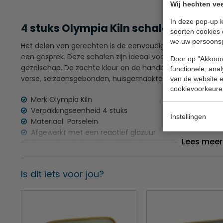
Wij hechten vee
In deze pop-up k
4 stuks Olympia Kiln schalen blauw 3
soorten cookies 
we uw persoons
Het delen van gerechten is de eenvoudigste manier om h
een gesprek. Deze schalen zijn ideaal voor het serveren 
Door op "Akkoord
gezelschap. De zachte kleur en de handbeschilderde ra
functionele, ana
verse, seizoensgebonden, huisgemaakte gerechten.
van de website en
cookievoorkeure
Merk Olympia Kiln
Verpakkingseenheid 4 stuks
Instellingen
Materiaal Porselein
Afgewerkt met een reactief glazuur
Lees meer
De randen zijn handbeschilderd
Elk product heeft een unieke afwerking
Vaatwasmachinebestendig
Is dit iets voor jou?
Met Olympia's levenslange garantie op chippen van de