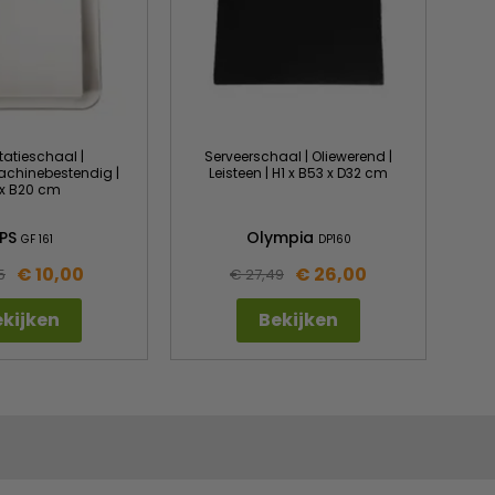
tatieschaal |
Serveerschaal | Oliewerend |
hinebestendig |
Leisteen | H1 x B53 x D32 cm
 x B20 cm
PS
Olympia
GF 161
DP160
€ 10,00
€ 26,00
5
€ 27,49
kijken
Bekijken