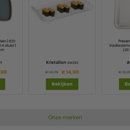
lein | 620
Presen
 4 stuks |
Vaatwasmac
 cm
L20
Kristallon
A
71
GM282
,00
€ 14,00
€ 14,79
€ 10,9
Bekijken
Be
Onze merken