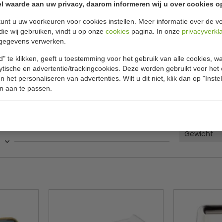
l waarde aan uw privacy, daarom informeren wij u over cookies o
unt u uw voorkeuren voor cookies instellen. Meer informatie over de ve
Specificat
3.5 cm
die wij gebruiken, vindt u op onze
cookies
pagina. In onze
privacyverkl
gegevens verwerken.
et ijs te breken en mensen aan te moedigen tot
Model
van bijvoorbeeld voorgerechten voor een heel
" te klikken, geeft u toestemming voor het gebruik van alle cookies, 
Aantal
nd van deze schalen gaan uitstekend samen met
lytische en advertentie/trackingcookies. Deze worden gebruikt voor het
 het personaliseren van advertenties. Wilt u dit niet, klik dan op "Inst
Kleur
n aan te passen.
Afmetingen
Materiaal
Gewicht
 rand