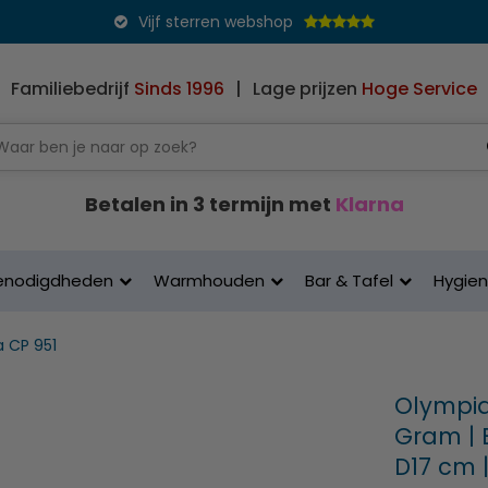
Vijf sterren webshop
Familiebedrijf
Sinds 1996
|
Lage prijzen
Hoge Service
Betalen in 3 termijn met
Klarna
enodigdheden
Warmhouden
Bar & Tafel
Hygie
 CP 951
Olympia 
Gram | B
D17 cm 