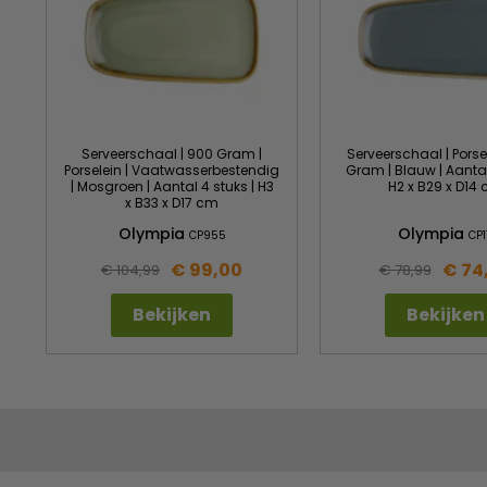
Serveerschaal | 900 Gram |
Serveerschaal | Porse
Porselein | Vaatwasserbestendig
Gram | Blauw | Aantal
| Mosgroen | Aantal 4 stuks | H3
H2 x B29 x D14
x B33 x D17 cm
Olympia
Olympia
CP955
CP1
€ 99,00
€ 74
€ 104,99
€ 78,99
Bekijken
Bekijken