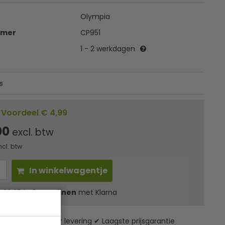
Olympia
mmer
CP951
1 - 2 werkdagen
s
Voordeel € 4,99
00
excl. btw
ncl. btw
In winkelwagentje
l
30,25
in 3 termijnen
met Klarna
zending* ✔ 24 uur levering ✔ Laagste prijsgarantie