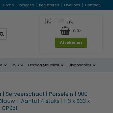
Home
Inloggen
Registreren
Over ons
Contact
Excl.
Incl.
BTW
BTW
€ 0,-
Afrekenen
ne
RVS
Horeca Meubilair
Disposables
| Serveerschaal | Porselein | 900
lauw | Aantal 4 stuks | H3 x B33 x
| CP951