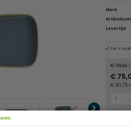
Merk
Artikelnu
Levertijd
Per 4 stuk
€ 79,99
|
€ 75,
€
90,75
i
Of
betaa
euren
✔ Gratis ver