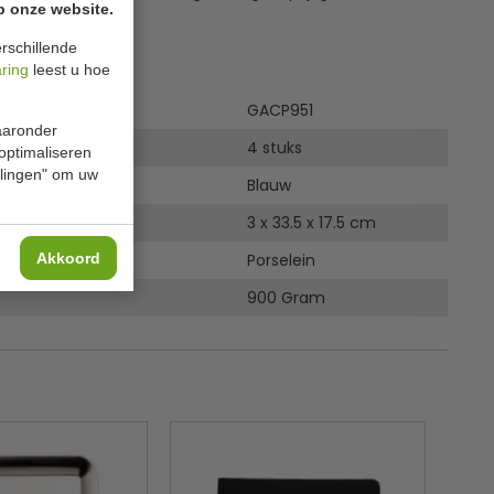
p onze website.
rschillende
ies
aring
leest u hoe
GACP951
waaronder
4 stuks
 optimaliseren
ellingen" om uw
Blauw
 H x B x D
3 x 33.5 x 17.5 cm
Akkoord
Porselein
900 Gram