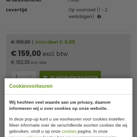
Artikelnummer
F998
Levertijd
Op voorraad (1 - 2
werkdagen)
€ 168,99
|
Voordeel € 9,99
€ 159,00
excl. btw
€
192,39
incl. btw
In winkelwagentje
Cookievoorkeuren
Of
betaal
64,13
in 3 termijnen
met Klarna
Wij hechten veel waarde aan uw privacy, daarom
✔ Gratis verzending* ✔ 24 uur levering ✔ Laagste
informeren wij u over cookies op onze website.
prijsgarantie
In deze pop-up kunt u uw voorkeuren voor cookies instellen.
Meer informatie over de verschillende soorten cookies die wij
gebruiken, vindt u op onze
cookies
pagina. In onze
Vogue RVS serveerwagen met 2