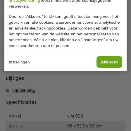
privacyverklaring
leest u hoe we uw persoonsgegevens
bladen large
verwerken.
Serveerwagen van het toonaangevende merk Vogue. Van
Door op "Akkoord" te klikken, geeft u toestemming voor het
uitstekende kwaliteit en gemaakt van sterk en duurzaam
gebruik van alle cookies, waaronder functionele, analytische
en advertentie/trackingcookies. Deze worden gebruikt voor
RVS. Compleet met 4 wielen, waarvan 2 geremd voor het
het optimaliseren van de website en het personaliseren van
veilig en eenvoudig transporteren van items. Deze
advertenties. Wilt u dit niet, klik dan op "Instellingen" om uw
serveerwagen met 2 bladen helpt uw personeel bij het
cookievoorkeuren aan te passen.
afruimen van tafels, ruimtes schoon en hygiënisch te
houden en klanten tevreden te houden.
Instellingen
Akkoord
Lees meer
Plat verpakt voor eenvoudige zelfmontage
4 geruisloze wielen, waarvan 2 geremd
Bijlages
Ruimte tussen bladen: 56,5cm
Handleiding
Specificaties
Artikel
GAF998
B x D x H
86 x 53,5 x 93 cm