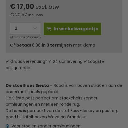
€ 17,00
excl. btw
€
20,57
incl. btw
In winkelwagentje
Minimum afname: 2
Of
betaal
6,86
in 3 termijnen
met Klarna
✔ Gratis verzending* ✔ 24 uur levering ✔ Laagste
prijsgarantie
De stoelhoes Siësta
– Rood is van boven strak en aan de
onderkant speels geplooid.
De Siësta past perfect om stackchairs zonder
armleuningen en met een ronde rug.
De hoes is gemaakt van de stof Easy-Jersey en past erg
goed bij tafelhoezen Wave en Grandeur.
Voor stoelen zonder armleuningen