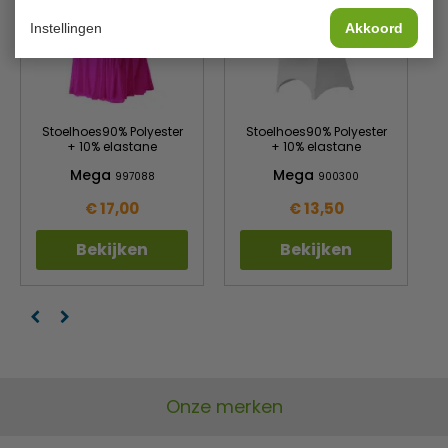
Instellingen
Akkoord
Stoelhoes90% Polyester
Stoelhoes90% Polyester
+ 10% elastane
+ 10% elastane
Mega
Mega
997088
900300
€ 17,00
€ 13,50
Bekijken
Bekijken
Onze merken