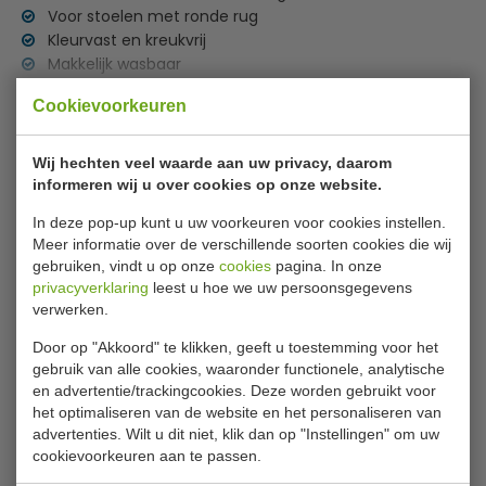
Voor stoelen met ronde rug
Kleurvast en kreukvrij
Makkelijk wasbaar
Lees meer
Diverse kleuren
Cookievoorkeuren
Specificaties
Wasvoorschrift
Wij hechten veel waarde aan uw privacy, daarom
Machinewas op 40°C
Model
997090
informeren wij u over cookies op onze website.
Donkere kleuren apart
Kleur
rood
In deze pop-up kunt u uw voorkeuren voor cookies instellen.
Licht centrifugeren
Meer informatie over de verschillende soorten cookies die wij
Nat ophangen
Wasbaar
40°C
gebruiken, vindt u op onze
cookies
pagina. In onze
Voor kleuren geen bleekmiddelen gebruiken
privacyverklaring
leest u hoe we uw persoonsgegevens
Materiaal
90% polyester + 10% elastane
verwerken.
Gewicht stof
180 gr/m2
Door op "Akkoord" te klikken, geeft u toestemming voor het
gebruik van alle cookies, waaronder functionele, analytische
en advertentie/trackingcookies. Deze worden gebruikt voor
Is dit iets voor jou?
het optimaliseren van de website en het personaliseren van
advertenties. Wilt u dit niet, klik dan op "Instellingen" om uw
cookievoorkeuren aan te passen.