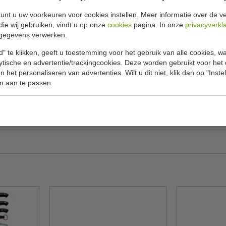
Specificat
unt u uw voorkeuren voor cookies instellen. Meer informatie over de ve
die wij gebruiken, vindt u op onze
cookies
pagina. In onze
privacyverkl
, verchroomde staaf met een medium grof
Model
gegevens verwerken.
Lengte
" te klikken, geeft u toestemming voor het gebruik van alle cookies, 
rvlak
lytische en advertentie/trackingcookies. Deze worden gebruikt voor het
Materiaal
 het personaliseren van advertenties. Wilt u dit niet, klik dan op "Inst
Rockwell h
n aan te passen.
Gewicht