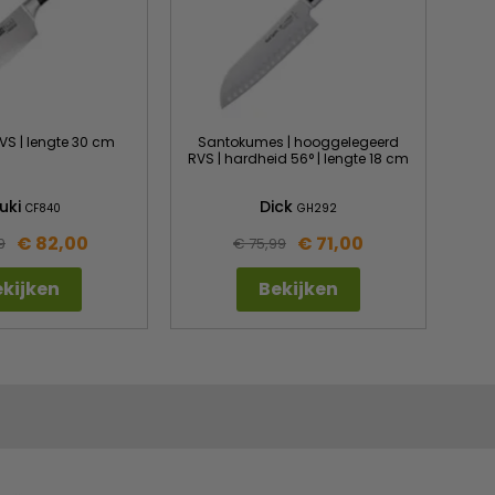
VS | lengte 30 cm
Santokumes | hooggelegeerd
RVS | hardheid 56° | lengte 18 cm
uki
Dick
CF840
GH292
€ 82,00
€ 71,00
9
€ 75,99
kijken
Bekijken