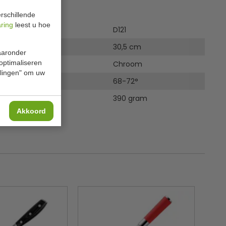
ies
rschillende
aring
leest u hoe
D121
30,5 cm
waaronder
 optimaliseren
Chroom
ellingen" om uw
ardheid
68-72°
390 gram
Akkoord