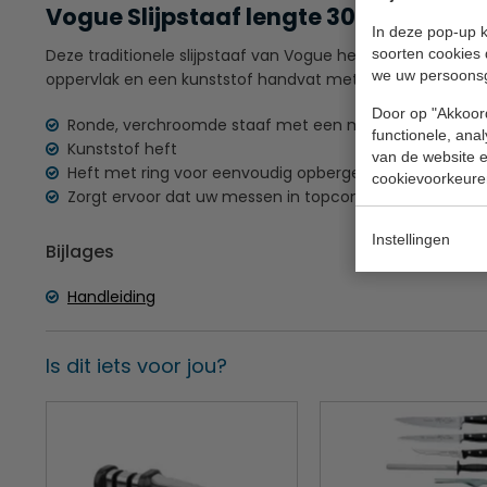
Vogue Slijpstaaf lengte 30,5 cm
In deze pop-up k
soorten cookies 
Deze traditionele slijpstaaf van Vogue heeft een ronde
we uw persoons
oppervlak en een kunststof handvat met ring.
Door op "Akkoord
Ronde, verchroomde staaf met een medium grof oppe
functionele, ana
Kunststof heft
van de website en
Heft met ring voor eenvoudig opbergen
cookievoorkeure
Zorgt ervoor dat uw messen in topconditie blijven
Instellingen
Bijlages
Handleiding
Is dit iets voor jou?