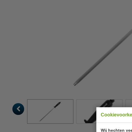
Cookievoork
Wij hechten vee