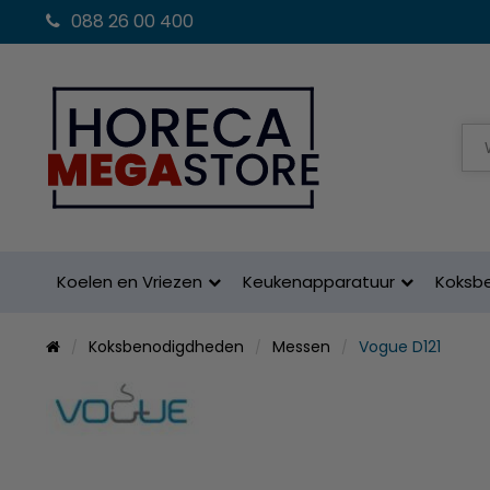
088 26 00 400
Koelen en Vriezen
Keukenapparatuur
Koksb
Koksbenodigdheden
Messen
Vogue D121