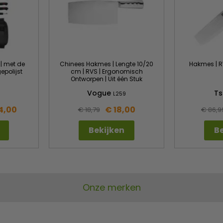
| met de
Chinees Hakmes | Lengte 10/20
Hakmes | R
epolijst
cm | RVS | Ergonomisch
Ontworpen | Uit één Stuk
Vogue
Ts
L259
4,00
€ 18,00
€ 18,79
€ 86,9
Bekijken
Be
Onze merken