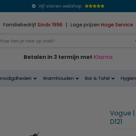
Vijf sterren webshop
Familiebedrijf
Sinds 1996
|
Lage prijzen
Hoge Service
Betalen in 3 termijn met
Klarna
enodigdheden
Warmhouden
Bar & Tafel
Hygie
Vogue | 
D121