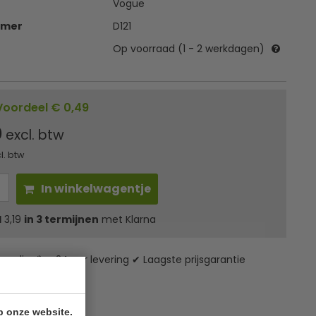
Vogue
mmer
D121
Op voorraad (1 - 2 werkdagen)
Voordeel € 0,49
0
excl. btw
l. btw
In winkelwagentje
l
3,19
in 3 termijnen
met Klarna
zending* ✔ 24 uur levering ✔ Laagste prijsgarantie
p onze website.