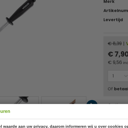
Merk
Artikelnu
Levertijd
€ 8,39
|
€ 7,9
€
9,56
inc
Of
betaa
✔ Gratis ver
euren
l waarde aan uw privacy, daarom informeren wij u over cookies o