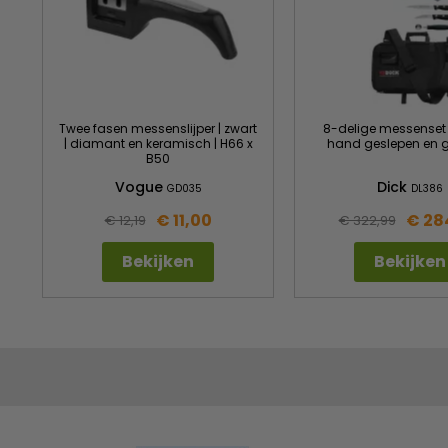
Twee fasen messenslijper | zwart
8-delige messenset 
| diamant en keramisch | H66 x
hand geslepen en g
B50
Vogue
Dick
GD035
DL386
€ 11,00
€ 28
€ 12,19
€ 322,99
Bekijken
Bekijken