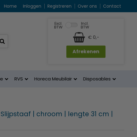
Home
Inloggen
Registreren
Over ons
Contact
Excl.
Incl.
BTW
BTW
€ 0,-
Afrekenen
ne
RVS
Horeca Meubilair
Disposables
Slijpstaaf | chroom | lengte 31 cm |