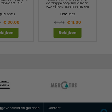
ardheid 52 - 57º
aardappeloogverwijderaar |
zwart | RVS | H3 x B8 x L15 cm
gue
Oxo
GD752
P302
€ 30,00
€ 11,00
9
€ 11,49
kijken
Bekijken
uggavebeleid en garantie
Contact