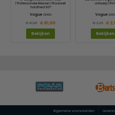
| Professionele Messen | Rockwell
ontwerp | RV
hardheid 60°
Vogue
Vogue
CR403
D05
€ 81,00
€ 2,
€ 91,99
€ 2,29
Bekijken
Bekijken
Algemene voorwaarden
Leveri