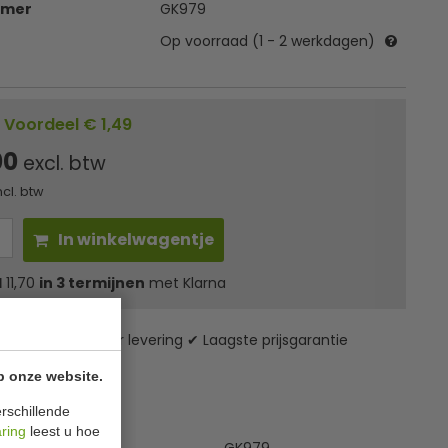
mmer
GK979
Op voorraad (1 - 2 werkdagen)
Voordeel € 1,49
00
excl. btw
ncl. btw
In winkelwagentje
l
11,70
in 3 termijnen
met Klarna
zending* ✔ 24 uur levering ✔ Laagste prijsgarantie
p onze website.
ies
rschillende
aring
leest u hoe