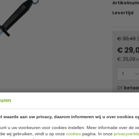
Artikelnu
Levertijd
€ 30,49
|
€ 29,
€
35,09
i
Of
betaa
euren
✔ Gratis ver
l waarde aan uw privacy, daarom informeren wij u over cookies o
Specificat
unt u uw voorkeuren voor cookies instellen. Meer informatie over de ve
die wij gebruiken, vindt u op onze
cookies
pagina. In onze
privacyverkl
Dick slijpstaaf. Deze 30 cm ronde slijpstaaf