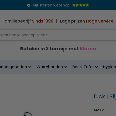
Vijf sterren webshop
Familiebedrijf
Sinds 1996
|
Lage prijzen
Hoge Service
Betalen in 3 termijn met
Klarna
enodigdheden
Warmhouden
Bar & Tafel
Hygie
Dick | S
Merk