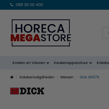
088 26 00 400
Koelen en Vriezen
Keukenapparatuur
Koksb
Koksbenodigdheden
Messen
Dick GK979