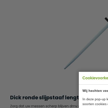
Cookievoork
Wij hechten vee
Dick ronde slijpstaaf lengte 30 cm
In deze pop-up k
soorten cookies 
Zorg dat uw messen scherp blijven dmv deze hoogwaardige 