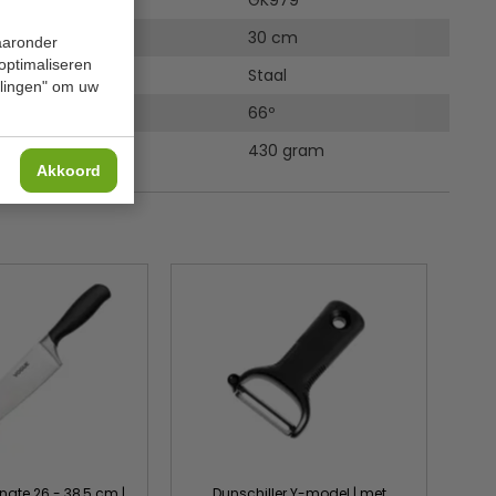
GK979
30 cm
waaronder
 optimaliseren
Staal
ellingen" om uw
ardheid
66º
430 gram
Akkoord
ngte 26 - 38,5 cm |
Dunschiller Y-model | met