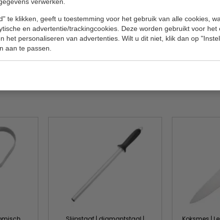
Model
gegevens verwerken.
 van een veilig handgreep zodat u zicht niet kunt
Lengte
" te klikken, geeft u toestemming voor het gebruik van alle cookies, 
lytische en advertentie/trackingcookies. Deze worden gebruikt voor het
Materiaal
 het personaliseren van advertenties. Wilt u dit niet, klik dan op "Inst
n aan te passen.
Rockwell h
Gewicht
nomisch
Slijpstaaf | diamantstaal |
Koksmes | Le