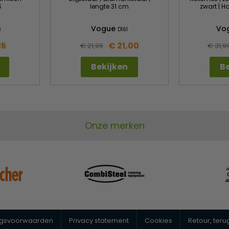
S
lengte 31 cm
zwart | H
Vogue
Vo
3
D161
15
€ 21,00
€ 21,99
€ 31,9
Bekijken
Be
Onze merken
ngsvoorwaarden
Privacy statement
Cookies
Retour, ter