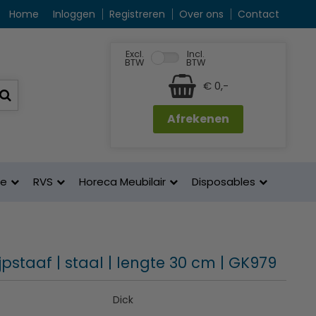
Home
Inloggen
Registreren
Over ons
Contact
Excl.
Incl.
BTW
BTW
€ 0,-
Afrekenen
ne
RVS
Horeca Meubilair
Disposables
lijpstaaf | staal | lengte 30 cm | GK979
Dick