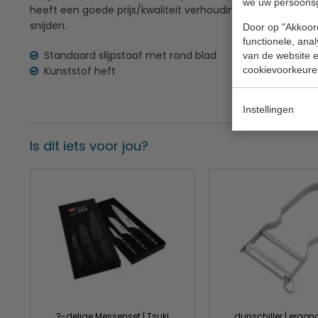
we uw persoons
heeft een goede prijs/kwaliteit verhouding. Hij is voorzien
snijden.
Door op "Akkoord
functionele, ana
Standaard slijpstaaf met rond blad
van de website en
Kunststof heft
cookievoorkeure
Instellingen
Is dit iets voor jou?
3-delige Messenset | Tsuki
dunschiller | ergo