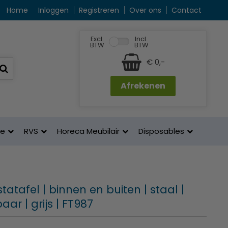
Home
Inloggen
Registreren
Over ons
Contact
Excl.
Incl.
BTW
BTW
€ 0,-
Afrekenen
ne
RVS
Horeca Meubilair
Disposables
tatafel | binnen en buiten | staal |
ar | grijs | FT987