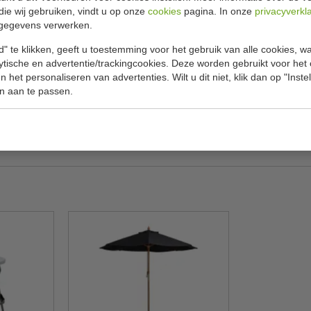
die wij gebruiken, vindt u op onze
cookies
pagina. In onze
privacyverkl
Specificat
atafel
gegevens verwerken.
" te klikken, geeft u toestemming voor het gebruik van alle cookies, 
digende plek te creëren waar mensen kunnen
Model
lytische en advertentie/trackingcookies. Deze worden gebruikt voor het
de tafel compact op kunt slaan. Dankzij de sterke
 het personaliseren van advertenties. Wilt u dit niet, klik dan op "Inst
H x Ø
uik.
n aan te passen.
Materiaal
Gewicht