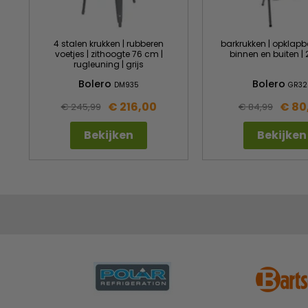
4 stalen krukken | rubberen
barkrukken | opklapbaa
voetjes | zithoogte 76 cm |
binnen en buiten | 
rugleuning | grijs
Bolero
Bolero
DM935
GR32
€ 216,00
€ 80
€ 245,99
€ 84,99
Bekijken
Bekijken