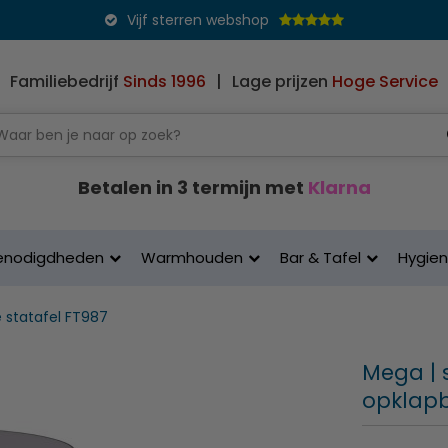
Vijf sterren webshop
Familiebedrijf
Sinds 1996
|
Lage prijzen
Hoge Service
Betalen in 3 termijn met
Klarna
enodigdheden
Warmhouden
Bar & Tafel
Hygie
e statafel FT987
Mega | s
opklapba