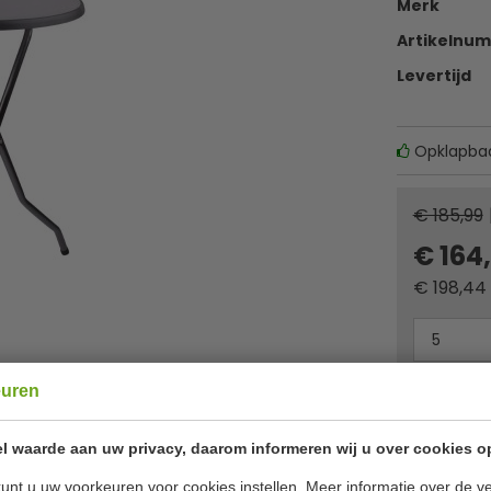
Merk
Artikelnu
Levertijd
Opklapba
€ 185,99
€ 164
€
198,44
Minimum afn
euren
Of
betaa
l waarde aan uw privacy, daarom informeren wij u over cookies o
✔ Gratis ver
unt u uw voorkeuren voor cookies instellen. Meer informatie over de ve