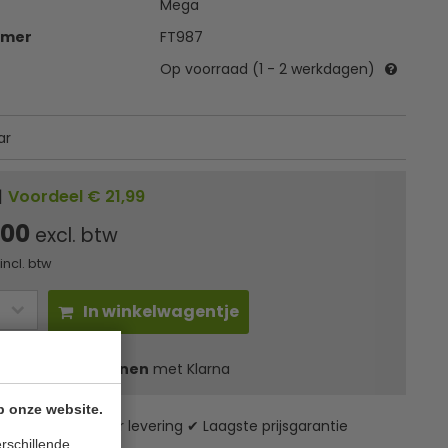
Mega
mmer
FT987
Op voorraad (1 - 2 werkdagen)
ar
|
Voordeel € 21,99
,00
excl. btw
incl. btw
In winkelwagentje
ame: 5
l
66,15
in 3 termijnen
met Klarna
p onze website.
zending* ✔ 24 uur levering ✔ Laagste prijsgarantie
rschillende