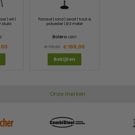
r | wit |
Parasol | rond | zwart | hout &
2 stuks
polyester | Ø 3 meter
Bolero
2
CB517
,00
€ 169,00
€ 179,99
Bekijken
Onze merken