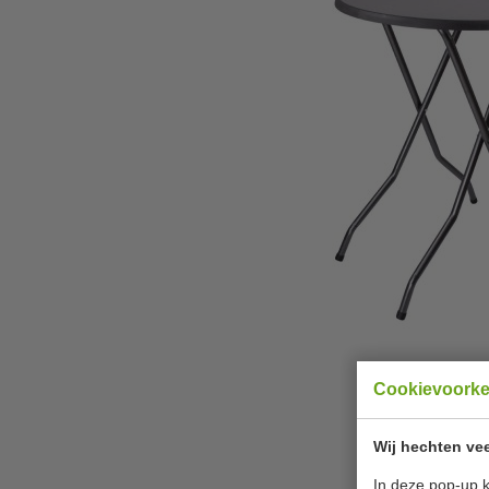
Cookievoork
Wij hechten vee
In deze pop-up k