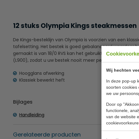
12 stuks Olympia Kings steakmessen
De Kings-besteklijn van Olympia is voorzien van een klass
tafelsetting. Het bestek is goed gebalanceerd waardoor h
gemaakt is van 18/0 RVS kan het gebruikt worden in com
Cookievoork
(L900), zodat u uw bestek nooit meer per ongeluk weggoo
Wij hechten vee
Hoogglans afwerking
Klassiek bewerkt heft
In deze pop-up k
soorten cookies 
we uw persoons
Bijlages
Door op "Akkoord
functionele, ana
Handleiding
van de website en
cookievoorkeure
Gerelateerde producten