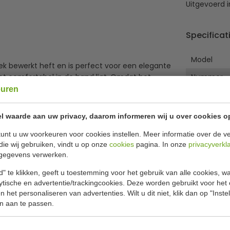
Uitgevoerd i
Specificat
Model
iek bewerkt heft en is perfect voor een elegante
et comfortabel in de hand ligt. Omdat het
Nummer
binatie met de magnetische bestek spaarder
euren
Aantal
it.
Lengte
l waarde aan uw privacy, daarom informeren wij u over cookies o
Materiaal
unt u uw voorkeuren voor cookies instellen. Meer informatie over de ve
die wij gebruiken, vindt u op onze
cookies
pagina. In onze
privacyverkl
gegevens verwerken.
" te klikken, geeft u toestemming voor het gebruik van alle cookies, 
lytische en advertentie/trackingcookies. Deze worden gebruikt voor het
 het personaliseren van advertenties. Wilt u dit niet, klik dan op "Inst
n aan te passen.