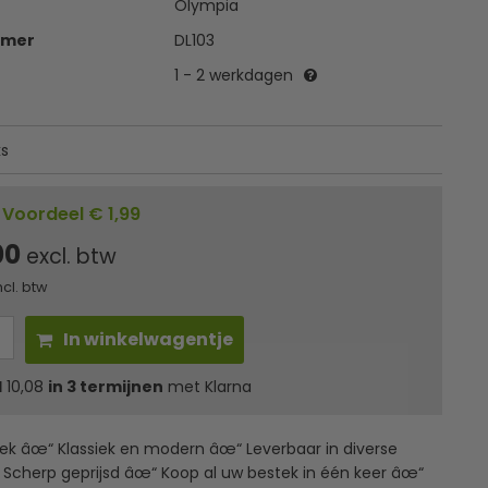
Olympia
mmer
DL103
1 - 2 werkdagen
ks
Voordeel € 1,99
00
excl. btw
ncl. btw
In winkelwagentje
l
10,08
in 3 termijnen
met Klarna
ek âœ“ Klassiek en modern âœ“ Leverbaar in diverse
 Scherp geprijsd âœ“ Koop al uw bestek in één keer âœ“