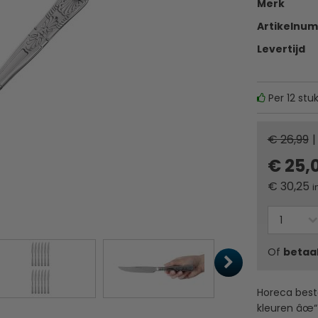
Merk
Artikelnu
Levertijd
Per 12 stu
€ 26,99
|
€ 25,
€
30,25
i
Of
betaa
Horeca best
kleuren âœ“