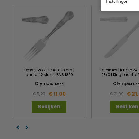
Instellingen
Dessertvork | lengte 18 cm |
Tafelmes | lengte 24
aantal 12 stuks | RVS 18/0
18/0 | King | aantal 
Olympia
Olympia
D686
D6
€ 11,00
€ 21
€ 11,29
€ 21,99
Bekijken
Bekijken