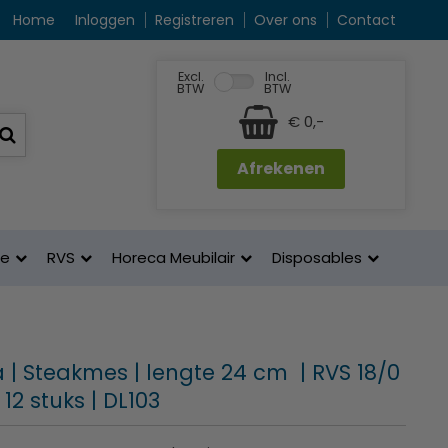
Home
Inloggen
Registreren
Over ons
Contact
Excl.
Incl.
BTW
BTW
€ 0,-
Afrekenen
ne
RVS
Horeca Meubilair
Disposables
 | Steakmes | lengte 24 cm | RVS 18/0
 12 stuks | DL103