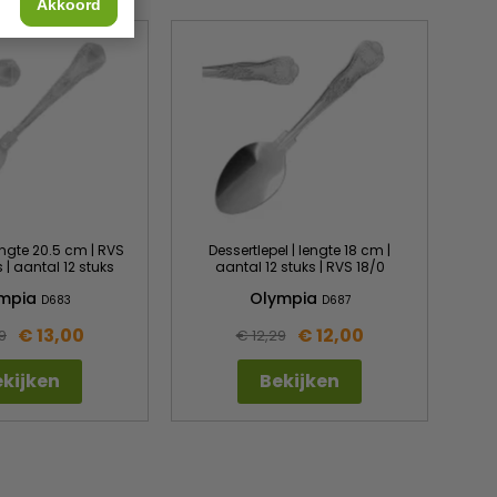
Akkoord
lengte 20.5 cm | RVS
Dessertlepel | lengte 18 cm |
Pud
s | aantal 12 stuks
aantal 12 stuks | RVS 18/0
mpia
Olympia
D683
D687
€ 13,00
€ 12,00
9
€ 12,29
kijken
Bekijken