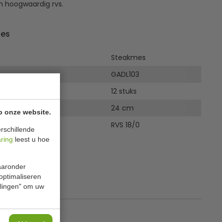
n hoogwaardig rvs.
ies
Steakmes
GADL103
12 stuks
24 cm
p onze website.
RVS 18/0
rschillende
aring
leest u hoe
waaronder
 optimaliseren
ellingen" om uw