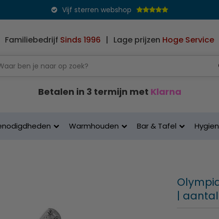
Vijf sterren webshop
Familiebedrijf
Sinds 1996
|
Lage prijzen
Hoge Service
Betalen in 3 termijn met
Klarna
enodigdheden
Warmhouden
Bar & Tafel
Hygie
Olympia
| aantal