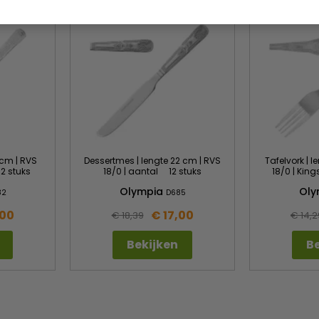
 cm | RVS
Dessertmes | lengte 22 cm | RVS
Tafelvork | 
12 stuks
18/0 | aantal 12 stuks
18/0 | King
Olympia
Oly
82
D685
,00
€ 17,00
€ 18,39
€ 14,2
Bekijken
Be