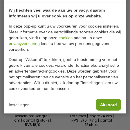
Nummer
GAD683
Wij hechten veel waarde aan uw privacy, daarom
Aantal
12 stuks
informeren wij u over cookies op onze website.
Lengte
20.5 cm
In deze pop-up kunt u uw voorkeuren voor cookies instellen.
Meer informatie over de verschillende soorten cookies die wij
Materiaal
RVS 18/0
gebruiken, vindt u op onze
cookies
pagina. In onze
privacyverklaring
leest u hoe we uw persoonsgegevens
verwerken.
Gerelateerde producten
Door op "Akkoord" te klikken, geeft u toestemming voor het
gebruik van alle cookies, waaronder functionele, analytische
en advertentie/trackingcookies. Deze worden gebruikt voor
het optimaliseren van de website en het personaliseren van
advertenties. Wilt u dit niet, klik dan op "Instellingen" om uw
cookievoorkeuren aan te passen.
Instellingen
Akkoord
Dessertvork | lengte 18
Tafelmes | lengte 24 cm |
cm | aantal 12 stuks |
RVS 18/0 | King | aantal
RVS 18/0
12 stuks