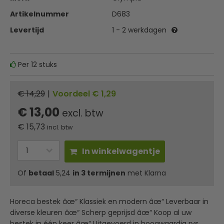
Artikelnummer
D683
Levertijd
1 - 2 werkdagen
Per 12 stuks
€ 14,29
|
Voordeel € 1,29
€ 13,00
excl. btw
€
15,73
incl. btw
In winkelwagentje
Of
betaal
5,24
in 3 termijnen
met Klarna
Horeca bestek âœ“ Klassiek en modern âœ“ Leverbaar in
diverse kleuren âœ“ Scherp geprijsd âœ“ Koop al uw
bestek in één keer âœ“ Uitgevoerd in hoogwaardig rvs.