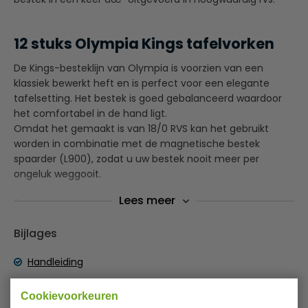
12 stuks Olympia Kings tafelvorken
De Kings-besteklijn van Olympia is voorzien van een
klassiek bewerkt heft en is perfect voor een elegante
tafelsetting. Het bestek is goed gebalanceerd waardoor
het comfortabel in de hand ligt.
Omdat het gemaakt is van 18/0 RVS kan het gebruikt
worden in combinatie met de magnetische bestek
spaarder (L900), zodat u uw bestek nooit meer per
ongeluk weggooit.
Lees meer
Hoogglans afwerking
Klassiek bewerkt heft
Bijlages
Handleiding
Specificaties
Cookievoorkeuren