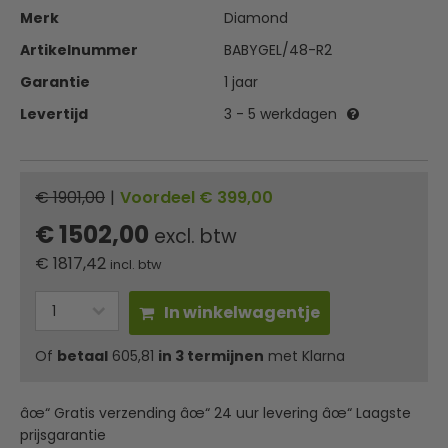
Merk
Diamond
Artikelnummer
BABYGEL/48-R2
Garantie
1 jaar
Levertijd
3 - 5 werkdagen
€ 1901,00
|
Voordeel € 399,00
€ 1502,00
excl. btw
€
1817,42
incl. btw
In winkelwagentje
Of
betaal
605,81
in 3 termijnen
met Klarna
âœ“ Gratis verzending âœ“ 24 uur levering âœ“ Laagste
prijsgarantie