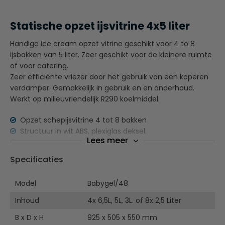
Statische opzet ijsvitrine 4x5 liter
Handige ice cream opzet vitrine geschikt voor 4 to 8
ijsbakken van 5 liter. Zeer geschikt voor de kleinere ruimte
of voor catering.
Zeer efficiënte vriezer door het gebruik van een koperen
verdamper. Gemakkelijk in gebruik en en onderhoud.
Werkt op milieuvriendelijk R290 koelmiddel.
Opzet schepijsvitrine 4 tot 8 bakken
Structuur in wit ABS, plexiglas deksel.
Lees meer
Verdamper in koper,
Eenvoudige reiniging en onderhoud.
Specificaties
Geleverd
zonder
bakken.
Model
Babygel/48
Ter informatie:
Inhoud
4x 6,5L, 5L, 3L. of 8x 2,5 Liter
De consumptie temperatuur van het schepijs ligt vele
malen lager dan de bewaar temperatuur van het
B x D x H
925 x 505 x 550 mm