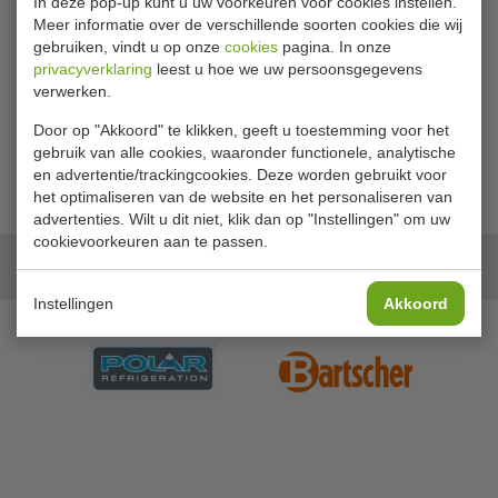
In deze pop-up kunt u uw voorkeuren voor cookies instellen.
Diamond
Vogue
BG-2.5
J090
Meer informatie over de verschillende soorten cookies die wij
€ 29,00
€ 11,00
€ 31,00
€ 12,19
gebruiken, vindt u op onze
cookies
pagina. In onze
privacyverklaring
leest u hoe we uw persoonsgegevens
Bekijken
Bekijken
verwerken.
Door op "Akkoord" te klikken, geeft u toestemming voor het
gebruik van alle cookies, waaronder functionele, analytische
en advertentie/trackingcookies. Deze worden gebruikt voor
het optimaliseren van de website en het personaliseren van
advertenties. Wilt u dit niet, klik dan op "Instellingen" om uw
cookievoorkeuren aan te passen.
Onze merken
Instellingen
Akkoord