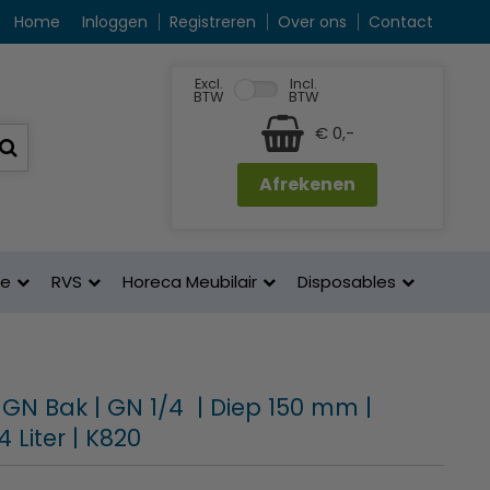
Home
Inloggen
Registreren
Over ons
Contact
Excl.
Incl.
BTW
BTW
€ 0,-
Afrekenen
ne
RVS
Horeca Meubilair
Disposables
 GN Bak | GN 1/4 | Diep 150 mm |
 Liter | K820