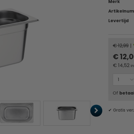
Merk
Artikelnu
Levertijd
€ 12,99
|
€ 12,
€
14,52
i
Of
betaa
✔ Gratis ver