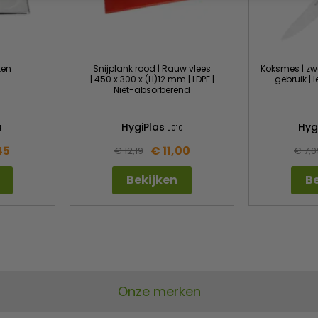
ten
Snijplank rood | Rauw vlees
Koksmes | zw
| 450 x 300 x (H)12 mm | LDPE |
gebruik | 
Niet-absorberend
HygiPlas
Hyg
4
J010
45
€ 11,00
€ 12,19
€ 7,0
Bekijken
Be
Onze merken