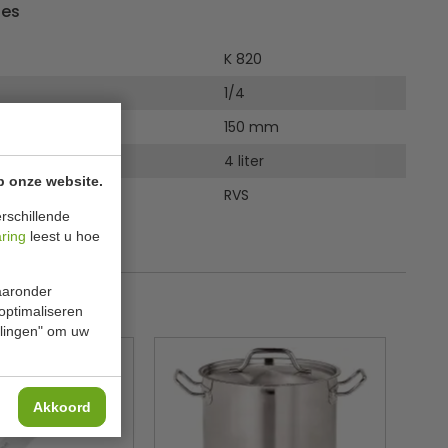
ies
K 820
1/4
150 mm
4 liter
p onze website.
RVS
rschillende
aring
leest u hoe
waaronder
 optimaliseren
ellingen" om uw
Akkoord