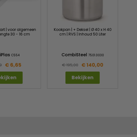
art | voor algemeen
Kookpan | + Deksel | Ø 40 x H 40
lengte 30 - 16 cm
cm | RVS | Inhoud 50 Liter
Whi
iPlas
CombiSteel
C554
7501.0030
€ 6,65
€ 140,00
9
€ 195,00
kijken
Bekijken