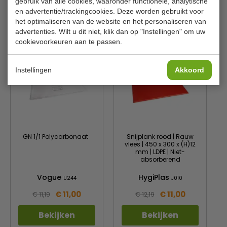
gebruik van alle cookies, waaronder functionele, analytische
en advertentie/trackingcookies. Deze worden gebruikt voor
het optimaliseren van de website en het personaliseren van
Gerelateerde producten
advertenties. Wilt u dit niet, klik dan op "Instellingen" om uw
cookievoorkeuren aan te passen.
Instellingen
Akkoord
GN 1/1 Polycarbonaat
Snijplank rood | Rauw
vlees | 450 x 300 x (H)12
mm | LDPE | Niet-
absorberend
Vogue
HygiPlas
U244
J010
€ 11,00
€ 11,00
€ 11,19
€ 12,19
Bekijken
Bekijken