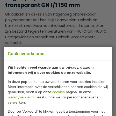
transparant GN 1/1 150 mm
GN bakken en deksels van nagenoeg onbreekbaar
polycarbonaat dat koel blijft aanvoelen. Deksels en
bakken zijn vaatwasmachinebestendig, drogen snel en
zijn bestand tegen temperaturen van -40°C tot +100°C.
Lichtgewicht en stapelbaar. Deksels worden apart
verkocht.
Merk: Vogue
Cookievoorkeuren
Lees meer
Inhoud: 19,5ltr
Dimensions: 150(h) x 530(b) x 325(d)mm
Specificaties
Wij hechten veel waarde aan uw privacy, daarom
Materiaal: Polycarbonaat
informeren wij u over cookies op onze website.
GN 1/1 530 x 325mm
Model
U 225
In deze pop-up kunt u uw voorkeuren voor cookies instellen.
Lichtgewicht kunststof blijft koel aanvoelen
Meer informatie over de verschillende soorten cookies die wij
Diep
Bestand tegen temperaturen van -40°C tot +100°C
150 mm
gebruiken, vindt u op onze
cookies
pagina. In onze
Deksels worden apart verkocht
Inhoud
19,50 liter
privacyverklaring
leest u hoe we uw persoonsgegevens
verwerken.
GN 1/1
530 x 325 mm
Door op "Akkoord" te klikken, geeft u toestemming voor het
Temperatuur
-40 tot +100