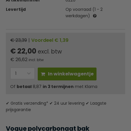
Artikelnummer
U226
Levertijd
Op voorraad (1 - 2
werkdagen)
€ 23,39
|
Voordeel € 1,39
€ 22,00
excl. btw
€
26,62
incl. btw
In winkelwagentje
Of
betaal
8,87
in 3 termijnen
met Klarna
✔ Gratis verzending* ✔ 24 uur levering ✔ Laagste
prijsgarantie
Vogue polycarbonaat bak