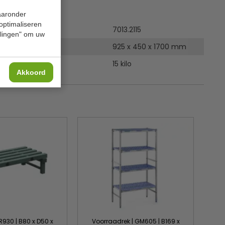
ies
waaronder
 optimaliseren
7013.2115
ellingen" om uw
 x D x H
925 x 450 x 1700 mm
15 kilo
Akkoord
R930 | B80 x D50 x
Voorraadrek | GM605 | B169 x