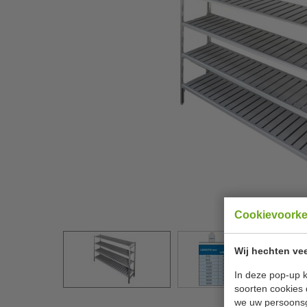
Cookievoork
Wij hechten vee
In deze pop-up k
soorten cookies 
we uw persoons