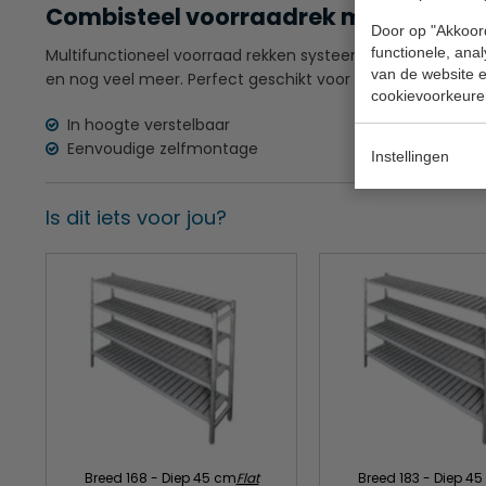
Combisteel voorraadrek met 4 schapp
Door op "Akkoord
functionele, ana
Multifunctioneel voorraad rekken systeem, ideaal voor he
van de website en
en nog veel meer. Perfect geschikt voor kleine ruimtes.
cookievoorkeure
In hoogte verstelbaar
Eenvoudige zelfmontage
Instellingen
Is dit iets voor jou?
Breed 168 - Diep 45 cm
Flat
Breed 183 - Diep 4