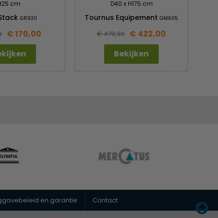
H25 cm
D40 x H175 cm
Stack
Tournus Equipement
GR930
GM605
€ 170,00
€ 422,00
9
€ 479,99
kijken
Bekijken
uggavebeleid en garantie
Contact