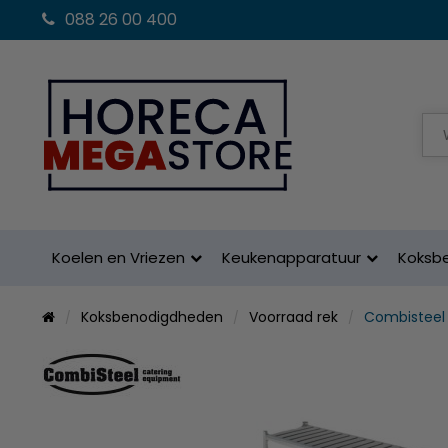
088 26 00 400
Koelen en Vriezen
Keukenapparatuur
Koksb
Koksbenodigdheden
Voorraad rek
Combisteel 