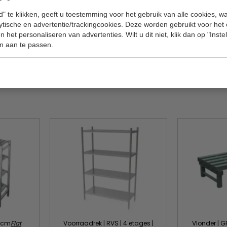
Specificat
en 92.5 x 45 x H170 cm
" te klikken, geeft u toestemming voor het gebruik van alle cookies, 
lytische en advertentie/trackingcookies. Deze worden gebruikt voor het
t opslaan van voedingsmiddelen, pannen, servies
Model
 het personaliseren van advertenties. Wilt u dit niet, klik dan op "Inst
n aan te passen.
Afmeting B
Gewicht
5 cm
Flat
Voorraadrek | RVS | 4 etages |
Vlonder | G