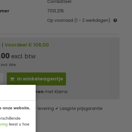
CombiSteel
mmer
7013.2115
Op voorraad (1 - 2 werkdagen)
0
|
Voordeel € 106,00
,00
excl. btw
incl. btw
In winkelwagentje
l
121,81
in 3 termijnen
met Klarna
p onze website.
zending* ✔ 24 uur levering ✔ Laagste prijsgarantie
rschillende
aring
leest u hoe