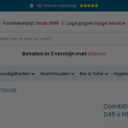
Vijf sterren webshop
Familiebedrijf
Sinds 1996
|
Lage prijzen
Hoge Service
Betalen in 3 termijn met
Klarna
enodigdheden
Warmhouden
Bar & Tafel
Hygie
7013.2115
CombiSte
D45 x H1