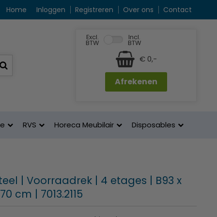
Home
Inloggen
Registreren
Over ons
Contact
Excl.
Incl.
BTW
BTW
€ 0,-
Afrekenen
ne
RVS
Horeca Meubilair
Disposables
el | Voorraadrek | 4 etages | B93 x
70 cm | 7013.2115