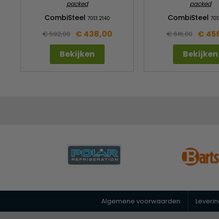
packed
packed
CombiSteel
CombiSteel
7013.2140
701
€ 438,00
€ 45
€ 592,00
€ 616,00
Bekijken
Bekijken
Algemene voorwaarden
Leveri