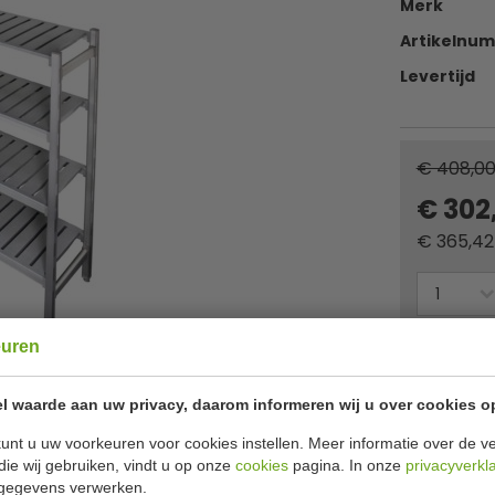
Merk
Artikelnu
Levertijd
€ 408,0
€ 302
€
365,42
Of
betaa
euren
l waarde aan uw privacy, daarom informeren wij u over cookies o
✔ Gratis ver
unt u uw voorkeuren voor cookies instellen. Meer informatie over de ve
die wij gebruiken, vindt u op onze
cookies
pagina. In onze
privacyverkl
gegevens verwerken.