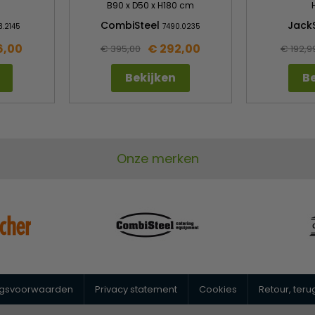
B90 x D50 x H180 cm
CombiSteel
Jack
3.2145
7490.0235
6,00
€ 292,00
€ 395,00
€ 192,9
Bekijken
Be
Onze merken
ngsvoorwaarden
Privacy statement
Cookies
Retour, ter