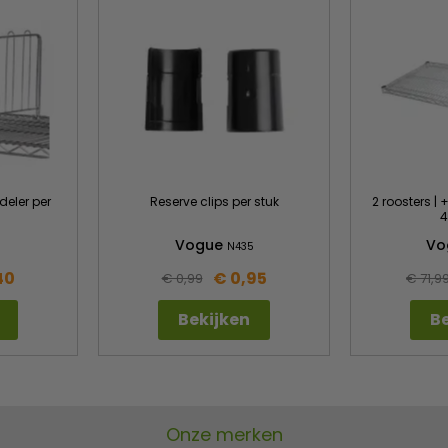
deler per
Reserve clips per stuk
2 roosters | +
4
Vogue
Vo
N435
40
€ 0,95
€ 0,99
€ 71,9
Bekijken
Be
Onze merken