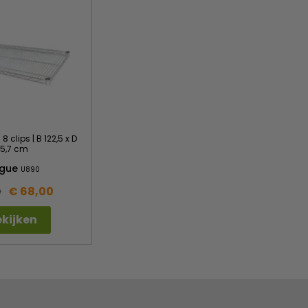
 8 clips | B 122,5 x D
5,7 cm
gue
U890
€ 68,00
9
kijken