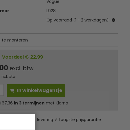
Vogue
mmer
L928
Op voorraad (1 - 2 werkdagen)
 te monteren
|
Voordeel € 22,99
,00
excl. btw
incl. btw
In winkelwagentje
l
67,36
in 3 termijnen
met Klarna
zending* ✔ 24 uur levering ✔ Laagste prijsgarantie