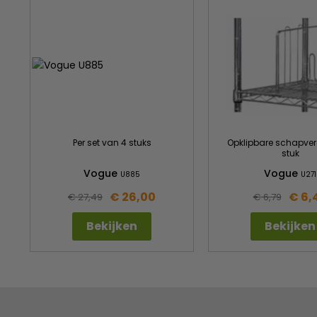
Per set van 4 stuks
Opklipbare schapver
stuk
Vogue
Vogue
U885
U271
€ 26,00
€ 6,
€ 27,49
€ 6,79
Bekijken
Bekijken