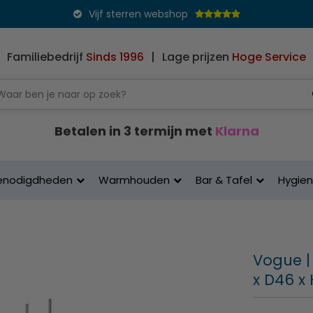
Vijf sterren webshop
Familiebedrijf
Sinds 1996
|
Lage prijzen
Hoge Service
Betalen in 3 termijn met
Klarna
enodigdheden
Warmhouden
Bar & Tafel
Hygie
Vogue | 
x D46 x 