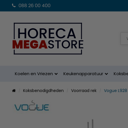
088 26 00 400
Koelen en Vriezen
Keukenapparatuur
Koksb
Koksbenodigdheden
Voorraad rek
Vogue L928