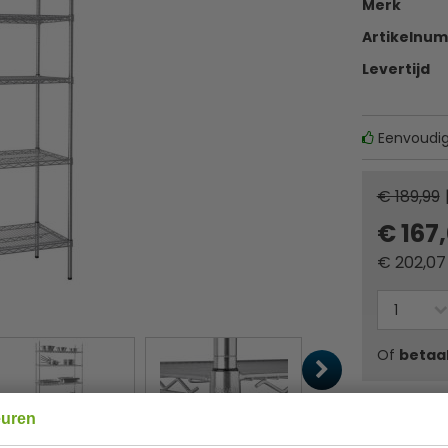
Merk
Artikelnu
Levertijd
Eenvoudig
€ 189,99
€ 167
€
202,07
Of
betaa
✔ Gratis ver
euren