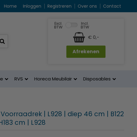
Home
Inloggen
Registreren
Over ons
Contact
Excl.
Incl.
BTW
BTW
€ 0,-
Afrekenen
ne
RVS
Horeca Meubilair
Disposables
Voorraadrek | L928 | diep 46 cm | B122
H183 cm | L928