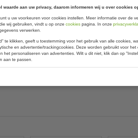
Specificat
eed 122 x diep 45.7 cm
l waarde aan uw privacy, daarom informeren wij u over cookies o
unt u uw voorkeuren voor cookies instellen. Meer informatie over de ve
pslaan van voedingsmiddelen, pannen,
Model
die wij gebruiken, vindt u op onze
cookies
pagina. In onze
privacyverkl
or kleine ruimtes. Dit draadrekken systeem biedt
gegevens verwerken.
B x D x H
ekken kunnen in enkele minuten gemonteerd
anders, schuif het schap op de staander en klik
" te klikken, geeft u toestemming voor het gebruik van alle cookies, 
Materiaal
ap nodig
lytische en advertentie/trackingcookies. Deze worden gebruikt voor het
Gewicht
 het personaliseren van advertenties. Wilt u dit niet, klik dan op "Inst
n aan te passen.