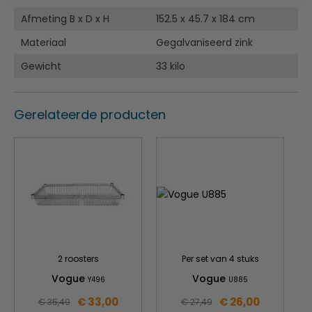
Afmeting B x D x H
152.5 x 45.7 x 184 cm
Materiaal
Gegalvaniseerd zink
Gewicht
33 kilo
Gerelateerde producten
2 roosters
Per set van 4 stuks
Vogue
Vogue
Y496
U885
€ 33,00
€ 26,00
€ 35,49
€ 27,49