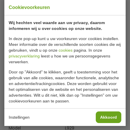
Cookievoorkeuren
Vogue voorraadrek met 4 schappen
152.5 x 46 x 184 cm
Wij hechten veel waarde aan uw privacy, daarom
Multifunctioneel draadrekken systeem, ideaal voor het
informeren wij u over cookies op onze website.
opslaan van voedingsmiddelen, pannen, linnengoed,
In deze pop-up kunt u uw voorkeuren voor cookies instellen.
servies en nog veel meer. perfect geschikt voor kleine
Meer informatie over de verschillende soorten cookies die wij
ruimtes. Dit draadrekken systeem biedt alles om snel
gebruiken, vindt u op onze
cookies
pagina. In onze
extra opslagruimte te creëren. De draadrekken kunnen in
privacyverklaring
leest u hoe we uw persoonsgegevens
enkele minuten gemonteerd worden. Dit is zeer
verwerken.
eenvoudig: bevestig de clips op de staanders, schuif het
Door op "Akkoord" te klikken, geeft u toestemming voor het
schap op de staander en klik het schap vast op de clip.
Lees meer
gebruik van alle cookies, waaronder functionele, analytische
Hierbij heeft u geen gereedschap nodig.
en advertentie/trackingcookies. Deze worden gebruikt voor
het optimaliseren van de website en het personaliseren van
Bijlages
gegalvaniseerd zink
advertenties. Wilt u dit niet, klik dan op "Instellingen" om uw
In hoogte verstelbare schappen
cookievoorkeuren aan te passen.
Handleiding
Eenvoudige zelfmontage - geen gereedschap nodig
Maximaal gewicht 280 kilo
Specificaties
Instellingen
Akkoord
Model
L929