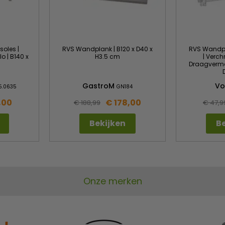
soles |
RVS Wandplank | B120 x D40 x
RVS Wandpl
 | B140 x
H3.5 cm
| Verch
Draagvermog
GastroM
V
5.0635
GN184
,00
€ 178,00
€ 188,99
€ 47,9
Bekijken
Be
Onze merken