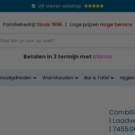
Vijf sterren webshop
Familiebedrijf
Sinds 1996
|
Lage prijzen
Hoge Service
Betalen in 3 termijn met
Klarna
enodigdheden
Warmhouden
Bar & Tafel
Hygie
CombiSt
| Laadve
| 7455.