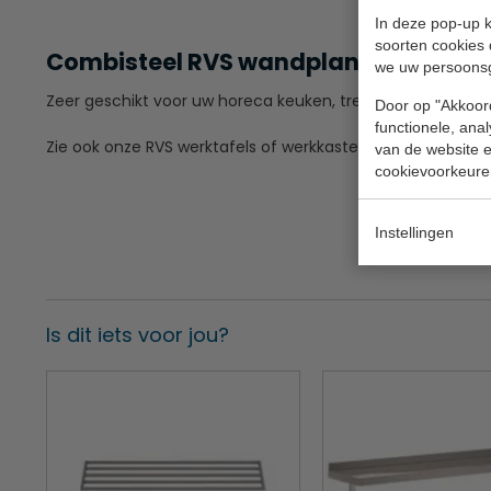
In deze pop-up k
soorten cookies 
Combisteel RVS wandplank van 40 cm
we uw persoons
Zeer geschikt voor uw horeca keuken, trendy restaurant, fo
Door op "Akkoord
functionele, ana
Zie ook onze RVS werktafels of werkkasten.
van de website en
cookievoorkeure
Instellingen
Is dit iets voor jou?