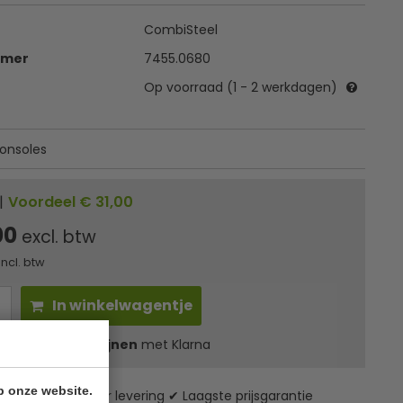
CombiSteel
mmer
7455.0680
Op voorraad (1 - 2 werkdagen)
konsoles
|
Voordeel € 31,00
00
excl. btw
incl. btw
In winkelwagentje
l
35,90
in 3 termijnen
met Klarna
p onze website.
zending* ✔ 24 uur levering ✔ Laagste prijsgarantie