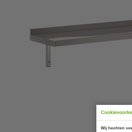
Cookievoork
Wij hechten vee