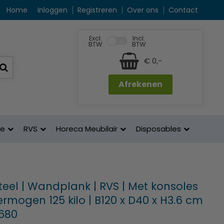
Home
Inloggen
Registreren
Over ons
Contact
Excl.
Incl.
BTW
BTW
€ 0,-
Afrekenen
ne
RVS
Horeca Meubilair
Disposables
eel | Wandplank | RVS | Met konsoles
rmogen 125 kilo | B120 x D40 x H3.6 cm
0680