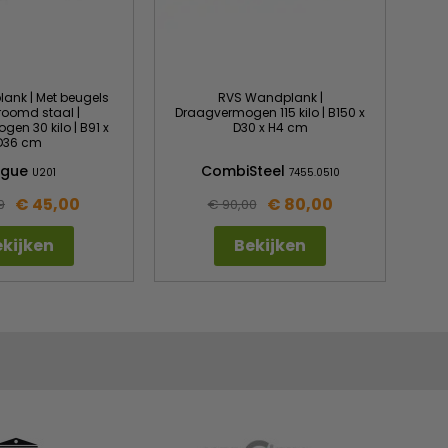
ank | Met beugels
RVS Wandplank |
roomd staal |
Draagvermogen 115 kilo | B150 x
en 30 kilo | B91 x
D30 x H4 cm
D36 cm
ogue
CombiSteel
U201
7455.0510
€ 45,00
€ 80,00
9
€ 90,00
kijken
Bekijken