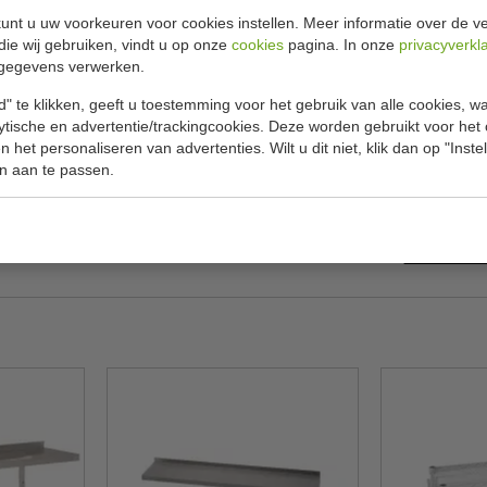
unt u uw voorkeuren voor cookies instellen. Meer informatie over de ve
die wij gebruiken, vindt u op onze
cookies
pagina. In onze
privacyverkl
Specificat
 diep + konsoles
gegevens verwerken.
odtruck of industriële interieurs.
" te klikken, geeft u toestemming voor het gebruik van alle cookies, 
Artikeln
lytische en advertentie/trackingcookies. Deze worden gebruikt voor het
Breedte 
 het personaliseren van advertenties. Wilt u dit niet, klik dan op "Inst
n aan te passen.
Diepte (
Hoogte (
Gewicht 