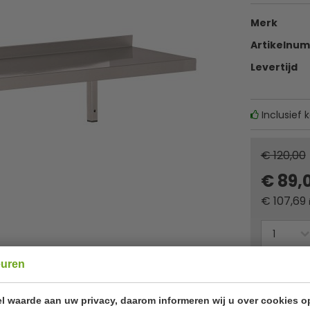
Merk
Artikelnu
Levertijd
Inclusief 
€ 120,00
€ 89,
€
107,69
euren
Of
betaa
l waarde aan uw privacy, daarom informeren wij u over cookies o
✔ Gratis ver