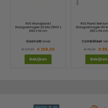
RVS Wandplank |
RVS Plank | Met kon
Draagvermogen 50 Kilo | B100 x
Draagvermogen 80 kilo
D40 x H2 cm
D30 x H4 cm
GastroM
CombiSteel
DS446
745
€ 256,00
€ 85
€ 271,99
€ 115,00
Bekijken
Bekijken