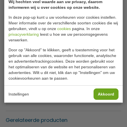
Wij hechten veel waarde aan uw privacy, daarom
Grote capaciteit RVS kast met schuifdeuren waardoor ze
informeren wij u over cookies op onze website.
ideaal zijn voor gebruik in drukke horeca keukens. Ook zeer
geschikt voor keukens met beperkte ruimte.
In deze pop-up kunt u uw voorkeuren voor cookies instellen.
Meer informatie over de verschillende soorten cookies die wij
Met schuifdeuren
gebruiken, vindt u op onze
cookies
pagina. In onze
Verstelbare plank
privacyverklaring
leest u hoe we uw persoonsgegevens
In hoogte verstelbaar tot 5 cm
verwerken.
RVS
Door op "Akkoord" te klikken, geeft u toestemming voor het
gebruik van alle cookies, waaronder functionele, analytische
Specificaties
en advertentie/trackingcookies. Deze worden gebruikt voor
het optimaliseren van de website en het personaliseren van
Artikel
7452.3005
advertenties. Wilt u dit niet, klik dan op "Instellingen" om uw
cookievoorkeuren aan te passen.
B x D x H
120 x 60 x 85/90 cm
Materiaal
RVS
Instellingen
Akkoord
Gewicht
69 kilo
Gerelateerde producten