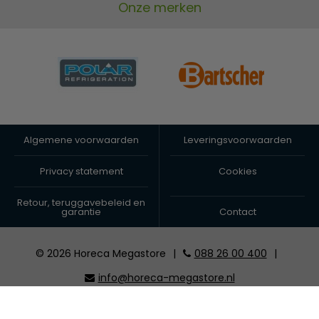
Onze merken
Algemene voorwaarden
Leveringsvoorwaarden
Privacy statement
Cookies
Retour, teruggavebeleid en
garantie
Contact
© 2026 Horeca Megastore
|
088 26 00 400
|
info@horeca-megastore.nl