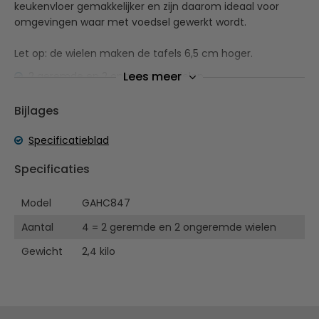
keukenvloer gemakkelijker en zijn daarom ideaal voor
omgevingen waar met voedsel gewerkt wordt.
Let op: de wielen maken de tafels 6,5 cm hoger.
Lees meer
2 geremde en 2 ongeremde wielen
Wanneer de remmen geactiveerd zijn, houden ze de
werktafel op zijn plek
Bijlages
Maakt werktafels verplaatsbaar en maakt
schoonmaken gemakkelijker
Specificatieblad
Robuuste constructie
Specificaties
Zeer duurzaam
Diameter van de zwarte moer en plastic ring: 12mm
Model
GAHC847
Aantal
4 = 2 geremde en 2 ongeremde wielen
Gewicht
2,4 kilo