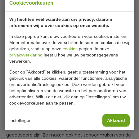
Levertijd
Op voorraad (1 - 2
Cookievoorkeuren
werkdagen)
Wij hechten veel waarde aan uw privacy, daarom
informeren wij u over cookies op onze website.
€ 53,99
|
Voordeel € 2,99
In deze pop-up kunt u uw voorkeuren voor cookies instellen.
Meer informatie over de verschillende soorten cookies die wij
€ 51,00
excl. btw
gebruiken, vindt u op onze
cookies
pagina. In onze
€
61,71
incl. btw
privacyverklaring
leest u hoe we uw persoonsgegevens
verwerken.
In winkelwagentje
Door op "Akkoord" te klikken, geeft u toestemming voor het
gebruik van alle cookies, waaronder functionele, analytische
Of
betaal
20,57
in 3 termijnen
met Klarna
en advertentie/trackingcookies. Deze worden gebruikt voor
het optimaliseren van de website en het personaliseren van
advertenties. Wilt u dit niet, klik dan op "Instellingen" om uw
Deze wielen zijn ontworpen voor de RVS werktafels van
cookievoorkeuren aan te passen.
Vogue. Het pak bevat 2 geremde en 2 ongeremde wielen
om te monteren onder werktafels of om te bewaren als
Instellingen
Akkoord
reserve. Het maakt werktafels eenvoudig te verplaatsen,
maar houdt ze ook op hun plek wanneer de remmen
geactiveerd zijn. Ze maken ook het schoonmaken van de