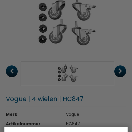
Vogue | 4 wielen | HC847
Merk
Vogue
Artikelnummer
HC847