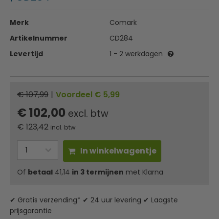
Merk
Comark
Artikelnummer
CD284
Levertijd
1 - 2 werkdagen
€ 107,99
|
Voordeel € 5,99
€ 102,00
excl. btw
€
123,42
incl. btw
In winkelwagentje
Of
betaal
41,14
in 3 termijnen
met Klarna
✔ Gratis verzending* ✔ 24 uur levering ✔ Laagste
prijsgarantie