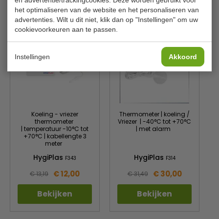
en advertentie/trackingcookies. Deze worden gebruikt voor
het optimaliseren van de website en het personaliseren van
Is dit iets voor jou?
advertenties. Wilt u dit niet, klik dan op "Instellingen" om uw
cookievoorkeuren aan te passen.
Instellingen
Akkoord
Koeling - vriezer
Thermometer | koeling /
thermometer
Vriezer | -40°C tot +70°C
| temperatuur -10°C tot
| met alarm
+70°C | kabellengte 3
meter
HygiPlas
HygiPlas
F343
F314
€ 12,00
€ 30,00
€ 13,19
€ 31,49
Bekijken
Bekijken