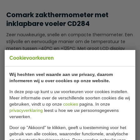
Comark zakthermometer met
inklapbare voeler CD284
Zeer nauwkeurige, snelle en compacte thermometer. Een
stijlvolle en eenvoudige manier om de temperatuur te
meten tussen -40°C en +125°C. Met groot LCD display
voor eenvoudig gebruik.
Cookievoorkeuren
Merk Comark
Wij hechten veel waarde aan uw privacy, daarom
Afmeting 5.2(b) x 14(l) cm
informeren wij u over cookies op onze website.
Groot LCD scherm
Lees meer
Eenvoudig af te lezen
In deze pop-up kunt u uw voorkeuren voor cookies instellen.
Specificaties
Meer informatie over de verschillende soorten cookies die wij
gebruiken, vindt u op onze
cookies
pagina. In onze
privacyverklaring
leest u hoe we uw persoonsgegevens
Model
CD284
verwerken.
Temperatuur
-40°C en +125°C
Door op "Akkoord" te klikken, geeft u toestemming voor het
gebruik van alle cookies, waaronder functionele, analytische