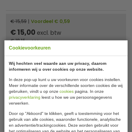
€ 15,59
|
Voordeel € 0,59
€ 15,00
excl. btw
€
18,15
incl. btw
Cookievoorkeuren
In winkelwagentje
Wij hechten veel waarde aan uw privacy, daarom
Of
betaal
6,05
in 3 termijnen
met Klarna
informeren wij u over cookies op onze website.
In deze pop-up kunt u uw voorkeuren voor cookies instellen.
✔ Gratis verzending* ✔ 24 uur levering ✔ Laagste
Meer informatie over de verschillende soorten cookies die wij
prijsgarantie
gebruiken, vindt u op onze
cookies
pagina. In onze
privacyverklaring
leest u hoe we uw persoonsgegevens
verwerken.
Cole & Mason zout en pepervaatjes
Door op "Akkoord" te klikken, geeft u toestemming voor het
gebruik van alle cookies, waaronder functionele, analytische
Eigentijdse geribbelde peper- en zoutvaatjes van acryl,
en advertentie/trackingcookies. Deze worden gebruikt voor
met chrome deksels van het merk Cole & Mason.
het optimaliseren van de website en het personaliseren van