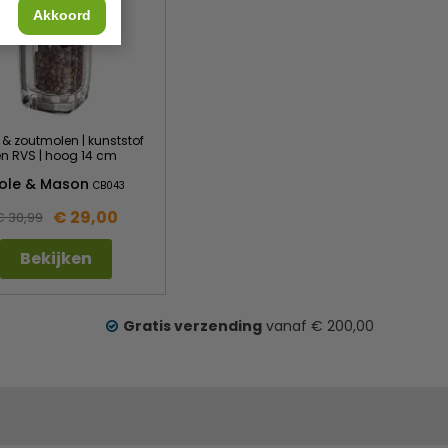
Akkoord
 & zoutmolen | kunststof
en RVS | hoog 14 cm
ole & Mason
CB043
€ 29,00
€ 30,99
Bekijken
Gratis verzending
vanaf € 200,00