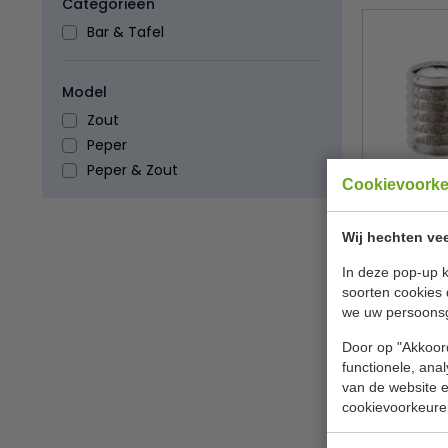
Categorieën
Bar & Tafel
Model
Zout
Peper
Peper & Zout
Cookievoork
Zout en pe
inhoud 5
Wij hechten vee
Cole 
In deze pop-up k
€ 15,
soorten cookies 
we uw persoons
B
Door op "Akkoord
functionele, ana
van de website en
cookievoorkeure