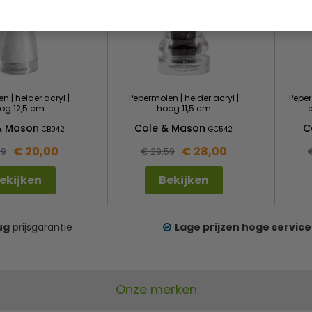
n | helder acryl |
Pepermolen | helder acryl |
Peper
og 12,5 cm
hoog 11,5 cm
& Mason
Cole & Mason
C
CB042
GC542
€ 20,00
€ 28,00
39
€ 29,59
ekijken
Bekijken
ug
prijsgarantie
Lage prijzen hoge service
Onze merken