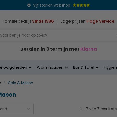
Vijf sterren webshop
Familiebedrijf
Sinds 1996
|
Lage prijzen
Hoge Service
Betalen in 3 termijn met
Klarna
enodigdheden
Warmhouden
Bar & Tafel
Hygie
n
Cole & Mason
 Mason
1
-
7
van
7
resultat