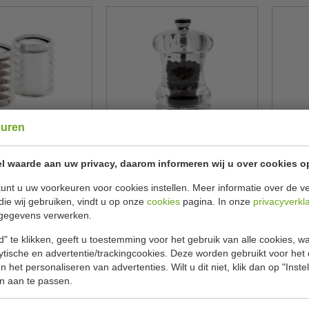
euren
pervaatjes | acryl |
Pepermolen | kristalhelder acryl
Zout
0 ml | hoog 7 cm
| hoog 8,5 cm
l waarde aan uw privacy, daarom informeren wij u over cookies o
& Mason
Cole & Mason
C
CD237
CB029
unt u uw voorkeuren voor cookies instellen. Meer informatie over de ve
€ 15,00
€ 17,00
59
€ 17,69
die wij gebruiken, vindt u op onze
cookies
pagina. In onze
privacyverkl
gegevens verwerken.
ekijken
Bekijken
" te klikken, geeft u toestemming voor het gebruik van alle cookies, 
lytische en advertentie/trackingcookies. Deze worden gebruikt voor het
 het personaliseren van advertenties. Wilt u dit niet, klik dan op "Inst
n aan te passen.