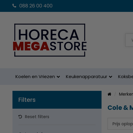
088 26 00 400
Koelen en Vriezen
Keukenapparatuur
Koksb
Merke
Filters
Cole &
Reset filters