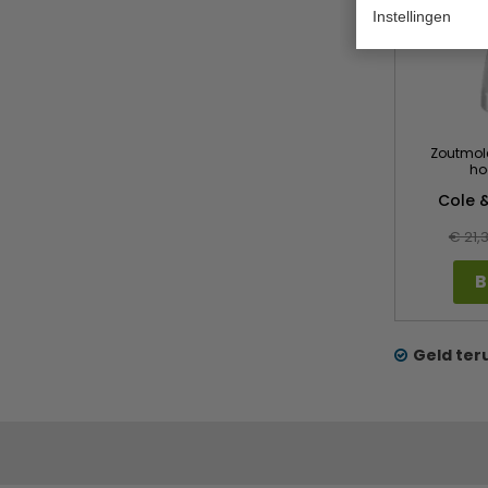
Instellingen
Zoutmole
ho
Cole 
€ 21,
B
Geld ter