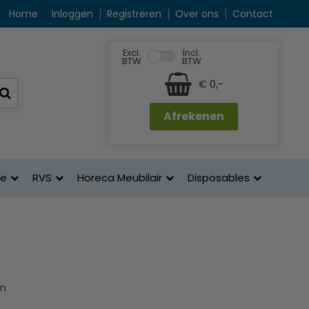
Home
Inloggen
Registreren
Over ons
Contact
Excl.
Incl.
BTW
BTW
€ 0,-
Afrekenen
ne
RVS
Horeca Meubilair
Disposables
en