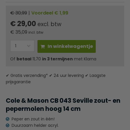
€ 30,99
|
Voordeel € 1,99
€ 29,00
excl. btw
€
35,09
incl. btw
In winkelwagentje
Of
betaal
11,70
in 3 termijnen
met Klarna
✔ Gratis verzending* ✔ 24 uur levering ✔ Laagste
prijsgarantie
Cole & Mason CB 043 Seville zout- en
pepermolen hoog 14 cm
Peper en zout in één!
Duurzaam helder acryl.