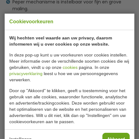
Peper mechanisme is instelbaar voor fijn en grove
maling.
Specificaties
Cookievoorkeuren
Model
CB043
Wij hechten veel waarde aan uw privacy, daarom
informeren wij u over cookies op onze website.
Hoog
14 cm
In deze pop-up kunt u uw voorkeuren voor cookies instellen.
Materiaal
Kunststof en RVS
Meer informatie over de verschillende soorten cookies die wij
Gewicht
270 gram
gebruiken, vindt u op onze
cookies
pagina. In onze
privacyverklaring
leest u hoe we uw persoonsgegevens
verwerken.
Is dit iets voor jou?
Door op "Akkoord" te klikken, geeft u toestemming voor het
gebruik van alle cookies, waaronder functionele, analytische
en advertentie/trackingcookies. Deze worden gebruikt voor
het optimaliseren van de website en het personaliseren van
advertenties. Wilt u dit niet, klik dan op "Instellingen" om uw
cookievoorkeuren aan te passen.