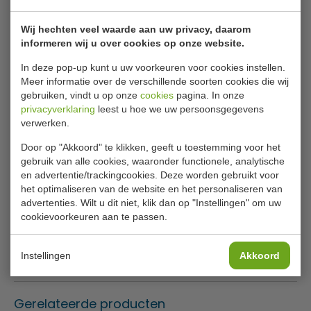
Vogue RVS bak- visspaan
Wij hechten veel waarde aan uw privacy, daarom
Deze bak- en visspaan van Vogue is zeer veelzijdig en
informeren wij u over cookies op onze website.
handig en een aanwinst voor iedere keuken. Het blad is
10cm breed en kan gebruikt worden voor het keren en
In deze pop-up kunt u uw voorkeuren voor cookies instellen.
serveren van voedsel, vooral kleinere items. Hij is voorzien
Meer informatie over de verschillende soorten cookies die wij
van een lang, ergonomisch, houten handvat zodat u uw
gebruiken, vindt u op onze
cookies
pagina. In onze
privacyverklaring
leest u hoe we uw persoonsgegevens
handen niet kan branden.
verwerken.
Houten handvat
Door op "Akkoord" te klikken, geeft u toestemming voor het
gebruik van alle cookies, waaronder functionele, analytische
Specificaties
en advertentie/trackingcookies. Deze worden gebruikt voor
het optimaliseren van de website en het personaliseren van
Model
U 031
advertenties. Wilt u dit niet, klik dan op "Instellingen" om uw
cookievoorkeuren aan te passen.
Lengte
46 cm
Materiaal
RVS
Instellingen
Akkoord
Gerelateerde producten