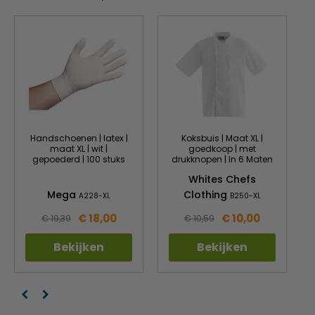
Handschoenen | latex |
Koksbuis | Maat XL |
maat XL | wit |
goedkoop | met
gepoederd | 100 stuks
drukknopen | In 6 Maten
Whites Chefs
Mega
Clothing
A228-XL
B250-XL
€ 18,00
€ 10,00
€ 19,39
€ 10,59
Bekijken
Bekijken