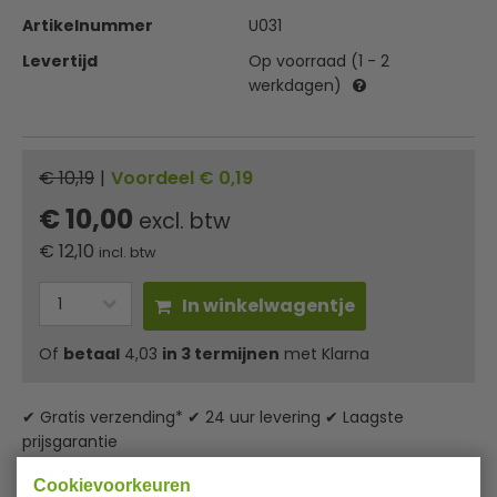
Artikelnummer
U031
Levertijd
Op voorraad (1 - 2
werkdagen)
€ 10,19
|
Voordeel € 0,19
€ 10,00
excl. btw
€
12,10
incl. btw
In winkelwagentje
Of
betaal
4,03
in 3 termijnen
met Klarna
✔ Gratis verzending* ✔ 24 uur levering ✔ Laagste
prijsgarantie
Cookievoorkeuren