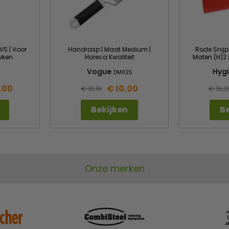
VS | Voor
Handrasp | Maat Medium |
Rode Snijpl
uken
Horeca Kwaliteit
Maten (H)2 
Vogue
Hygi
DM025
,00
€ 10,00
€ 10,19
€ 19,3
Bekijken
Be
Onze merken