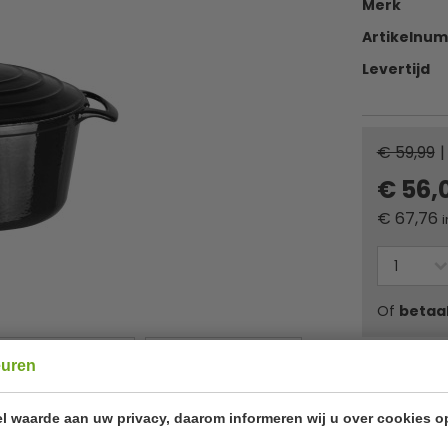
Merk
Artikelnu
Levertijd
€ 59,99
|
€ 56,
€
67,76
i
Of
betaa
euren
✔ Gratis ver
l waarde aan uw privacy, daarom informeren wij u over cookies o