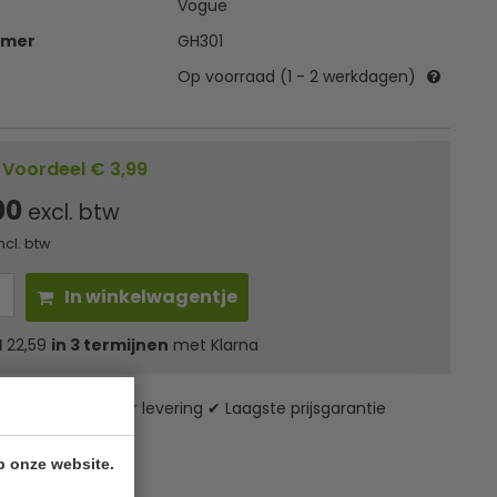
Vogue
mmer
GH301
Op voorraad (1 - 2 werkdagen)
Voordeel € 3,99
00
excl. btw
ncl. btw
In winkelwagentje
l
22,59
in 3 termijnen
met Klarna
zending* ✔ 24 uur levering ✔ Laagste prijsgarantie
p onze website.