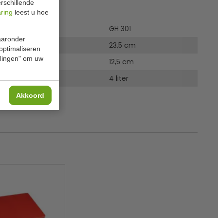
rschillende
ies
aring
leest u hoe
GH 301
waaronder
Ø
23,5 cm
 optimaliseren
ellingen" om uw
12,5 cm
4 liter
Akkoord