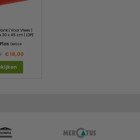
ank | Voor Vlees |
x 30 x 45 cm | LDPE
Plas
DM004
€ 18,00
9
kijken