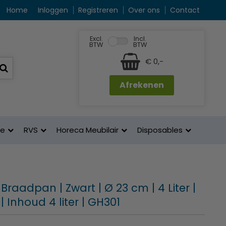
Home
Inloggen
Registreren
Over ons
Contact
Excl.
Incl.
BTW
BTW
€ 0,-
Afrekenen
ne
RVS
Horeca Meubilair
Disposables
Braadpan | Zwart | Ø 23 cm | 4 Liter |
 | Inhoud 4 liter | GH301