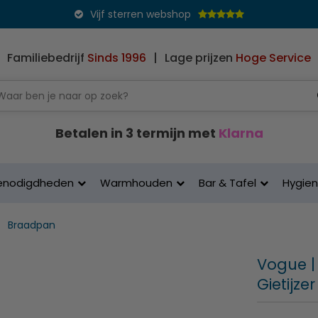
Vijf sterren webshop
Familiebedrijf
Sinds 1996
|
Lage prijzen
Hoge Service
Betalen in 3 termijn met
Klarna
enodigdheden
Warmhouden
Bar & Tafel
Hygie
Braadpan
Vogue | 
Gietijzer