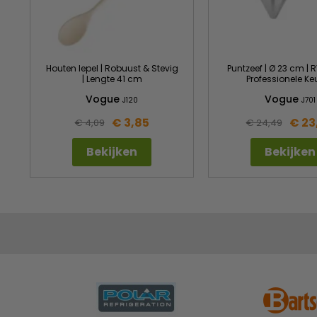
Houten lepel | Robuust & Stevig
Puntzeef | Ø 23 cm | R
| Lengte 41 cm
Professionele Ke
Vogue
Vogue
J120
J701
€ 3,85
€ 23
€ 4,09
€ 24,49
Bekijken
Bekijken