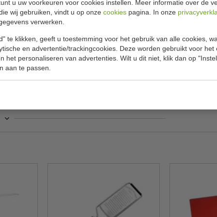
unt u uw voorkeuren voor cookies instellen. Meer informatie over de ve
Specificat
die wij gebruiken, vindt u op onze
cookies
pagina. In onze
privacyverkl
gegevens verwerken.
 aan de zijkanten en een RVS knop op het deksel.
Nummer
rgt voor een gelijkmatige warmteverdeling.
" te klikken, geeft u toestemming voor het gebruik van alle cookies, 
Diameter 
streeks te serveren aan tafel, voor een mooie
lytische en advertentie/trackingcookies. Deze worden gebruikt voor het
ieve vorm waardoor vocht terug in de pan druipt.
 het personaliseren van advertenties. Wilt u dit niet, klik dan op "Inst
Hoog
n aan te passen.
Inhoud
warmteverspreiding en warmtebehoud