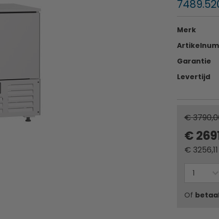
7489.52
Merk
Artikelnu
Garantie
Levertijd
€ 3790,0
€ 269
€
3256,11
Of
betaa