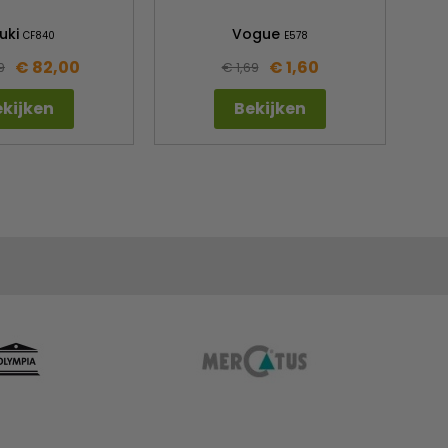
Whi
uki
Vogue
CF840
E578
€ 82,00
€ 1,60
9
€ 1,69
kijken
Bekijken