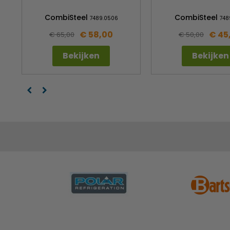
CombiSteel
CombiSteel
7489.0506
748
€ 58,00
€ 45
€ 65,00
€ 50,00
Bekijken
Bekijken