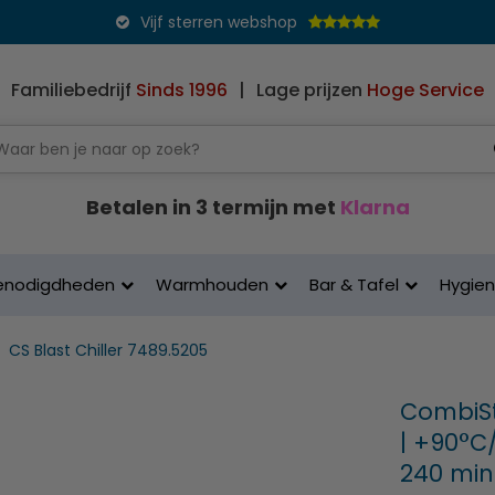
Vijf sterren webshop
Familiebedrijf
Sinds 1996
|
Lage prijzen
Hoge Service
Betalen in 3 termijn met
Klarna
enodigdheden
Warmhouden
Bar & Tafel
Hygie
CS Blast Chiller 7489.5205
CombiSte
| +90°C
240 min 