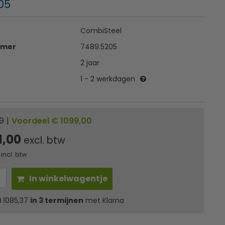
05
CombiSteel
mmer
7489.5205
2 jaar
1 - 2 werkdagen
0
|
Voordeel € 1099,00
1,00
excl. btw
incl. btw
In winkelwagentje
l
1085,37
in 3 termijnen
met Klarna