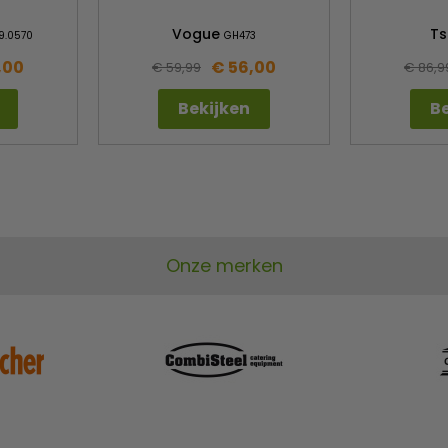
Vogue
Ts
9.0570
GH473
,00
€ 56,00
€ 59,99
€ 86,9
Bekijken
Be
Onze merken