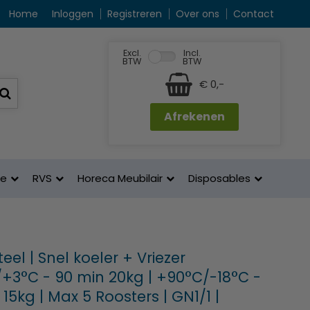
Home
Inloggen
Registreren
Over ons
Contact
Excl.
Incl.
BTW
BTW
€ 0,-
Afrekenen
ne
RVS
Horeca Meubilair
Disposables
el | Snel koeler + Vriezer
/+3°C - 90 min 20kg | +90°C/-18°C -
15kg | Max 5 Roosters | GN1/1 |