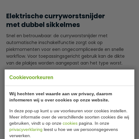
Elektrische curryworstsnijder
met dubbel sikkelmes
Snel en betrouwbaar: de curryworstsnijder met
automatische inschakelfunctie zorgt ook op
piekmomenten voor een ongecompliceerde en snelle
workflow. Voor toepassingsgericht gebruik kan de dikte
van de plakjes worden aangepast aan het type worst.
Behuizing en sikkelmes van RVS
Cookievoorkeuren
Met automatische inschakelfunctie
Lees meer
Instelling schijfdikte: 5 - 35 mm
Wij hechten veel waarde aan uw privacy, daarom
informeren wij u over cookies op onze website.
Bijlages
In deze pop-up kunt u uw voorkeuren voor cookies instellen.
Gebruiksaanwijzing
Meer informatie over de verschillende soorten cookies die wij
gebruiken, vindt u op onze
cookies
pagina. In onze
Specificaties
privacyverklaring
leest u hoe we uw persoonsgegevens
verwerken.