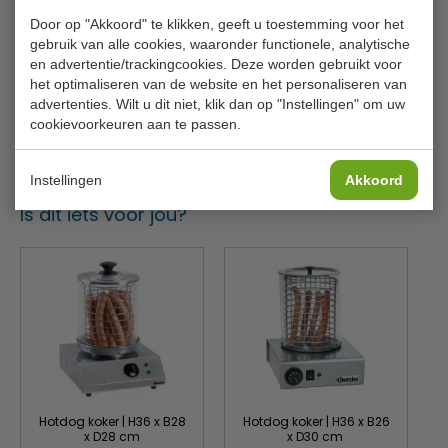
Model
BA120578
Door op "Akkoord" te klikken, geeft u toestemming voor het
Afmeting B x D x H
18,5 x 21 x 32,5 cm
gebruik van alle cookies, waaronder functionele, analytische
en advertentie/trackingcookies. Deze worden gebruikt voor
Gewicht
6,9 kilo
het optimaliseren van de website en het personaliseren van
advertenties. Wilt u dit niet, klik dan op "Instellingen" om uw
Vermogen
135 W / 230 V 50 Hz
cookievoorkeuren aan te passen.
Instelling schijfdikte
5 - 35 mm
Instellingen
Akkoord
Is dit iets voor jou?
Hotdog koker | H36 x B28
Hotdog koker | H36 x B26
x D28 cm
x D30 cm