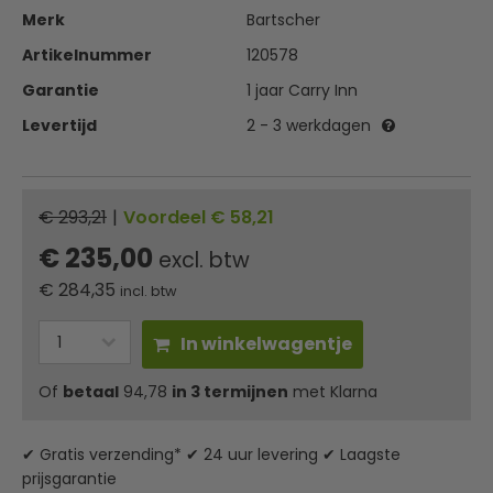
Merk
Bartscher
Artikelnummer
120578
Garantie
1 jaar Carry Inn
Levertijd
2 - 3 werkdagen
€ 293,21
|
Voordeel € 58,21
€ 235,00
excl. btw
€
284,35
incl. btw
In winkelwagentje
Of
betaal
94,78
in 3 termijnen
met Klarna
✔ Gratis verzending* ✔ 24 uur levering ✔ Laagste
prijsgarantie