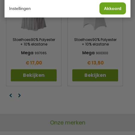
Instellingen
Akkoord
Stoelhoes90% Polyester
Stoelhoes90% Polyester
+ 10% elastane
+ 10% elastane
Mega
Mega
997085
900300
€ 17,00
€ 13,50
Bekijken
Bekijken
Onze merken