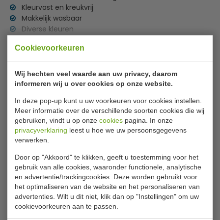
Kleurvast en kreukvrij
Makkelijk wasbaar
Diverse kleuren
Lees meer
Cookievoorkeuren
Wasvoorschrift
Specificaties
Machinewas op 40°C
Wij hechten veel waarde aan uw privacy, daarom
Donkere kleuren apart
Model
900400
informeren wij u over cookies op onze website.
Licht centrifugeren
Kleur
wit
In deze pop-up kunt u uw voorkeuren voor cookies instellen.
Nat ophangen
Meer informatie over de verschillende soorten cookies die wij
Voor kleuren geen bleekmiddelen gebruiken
Wasbaar
40°C
gebruiken, vindt u op onze
cookies
pagina. In onze
privacyverklaring
leest u hoe we uw persoonsgegevens
Materiaal
90% polyester + 10% elastane
verwerken.
Gewicht stof
180 gr/m2
Door op "Akkoord" te klikken, geeft u toestemming voor het
gebruik van alle cookies, waaronder functionele, analytische
en advertentie/trackingcookies. Deze worden gebruikt voor
Is dit iets voor jou?
het optimaliseren van de website en het personaliseren van
advertenties. Wilt u dit niet, klik dan op "Instellingen" om uw
cookievoorkeuren aan te passen.