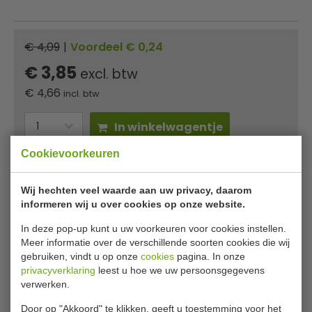
€ 4,09
|
Voordeel € 0,24
€ 3,85
excl. btw
€
4,66
incl. btw
In winkelwagentje
Cookievoorkeuren
Of
betaal
1,55
in 3 termijnen
met Klarna
Wij hechten veel waarde aan uw privacy, daarom
✔ Gratis verzending* ✔ 24 uur levering ✔ Laagste
informeren wij u over cookies op onze website.
prijsgarantie
In deze pop-up kunt u uw voorkeuren voor cookies instellen.
Meer informatie over de verschillende soorten cookies die wij
Vogue RVS fritesschep 29 cm
gebruiken, vindt u op onze
cookies
pagina. In onze
privacyverklaring
leest u hoe we uw persoonsgegevens
Deze RVS fritesschep van Vogue heeft een vlakke
verwerken.
handgreep en is geperforeerd. Dit handige keukengerei is
Door op "Akkoord" te klikken, geeft u toestemming voor het