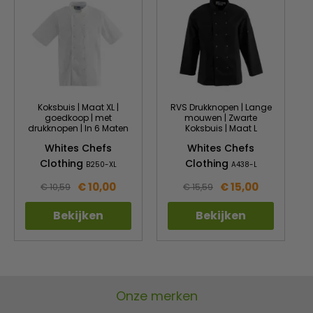
Koksbuis | Maat XL |
RVS Drukknopen | Lange
goedkoop | met
mouwen | Zwarte
drukknopen | In 6 Maten
Koksbuis | Maat L
Whites Chefs
Whites Chefs
Clothing
Clothing
B250-XL
A438-L
€ 10,00
€ 15,00
€ 10,59
€ 15,59
Bekijken
Bekijken
Onze merken