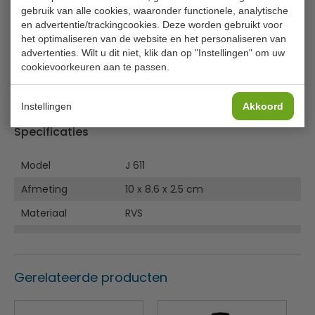
ideaal voor in iedere keuken, van cafetaria's tot drukke
gebruik van alle cookies, waaronder functionele, analytische
restaurants en cafés. De fritesschep is handig om snel en
en advertentie/trackingcookies. Deze worden gebruikt voor
efficiënt te scheppen, te portioneren en te verpakken.
het optimaliseren van de website en het personaliseren van
advertenties. Wilt u dit niet, klik dan op "Instellingen" om uw
RVS
cookievoorkeuren aan te passen.
Geperforeerde schep
Opstaande randen
Lees meer
Instellingen
Akkoord
Vlakke handgreep
Op te hangen
Specificaties
Model
J 611
Afmeting
10 x 8.6 x 2.5 cm
Materiaal
RVS
Gerelateerde producten