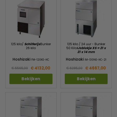
125 kilo/
Schilferijs
Bunker
125 kilo / 24 uur - Bunker
26 kilo
50 Kilo
IJsblokje XS = 21 x
21 x 14 mm
Hoshizaki
Hoshizaki
FM-120KE-HC
IM-130NE-HC-21
€ 4132,00
€ 4667,00
€ 5565,00
€ 6285,00
Bekijken
Bekijken