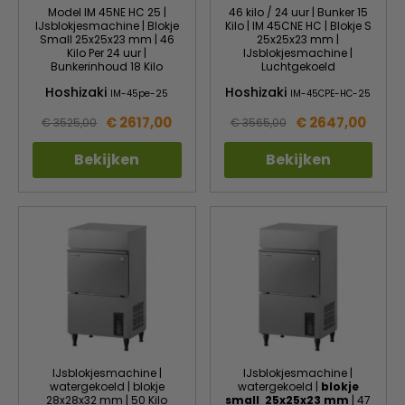
Model IM 45NE HC 25 |
46 kilo / 24 uur | Bunker 15
IJsblokjesmachine | Blokje
Kilo | IM 45CNE HC | Blokje S
Small 25x25x23 mm | 46
25x25x23 mm |
Kilo Per 24 uur |
IJsblokjesmachine |
Bunkerinhoud 18 Kilo
Luchtgekoeld
Hoshizaki
Hoshizaki
IM-45pe-25
IM-45CPE-HC-25
€ 2617,00
€ 2647,00
€ 3525,00
€ 3565,00
Bekijken
Bekijken
IJsblokjesmachine |
IJsblokjesmachine |
watergekoeld | blokje
watergekoeld |
blokje
28x28x32 mm | 50 Kilo
small 25x25x23 mm
| 47