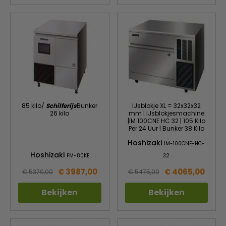
85 kilo/
Schilferijs
Bunker
IJsblokje XL = 32x32x32
26 kilo
mm | IJsblokjesmachine
|IM 100CNE HC 32 | 105 Kilo
Per 24 Uur | Bunker 38 Kilo
Hoshizaki
IM-100CNE-HC-
Hoshizaki
FM-80KE
32
€ 3987,00
€ 4065,00
€ 5370,00
€ 5475,00
Bekijken
Bekijken