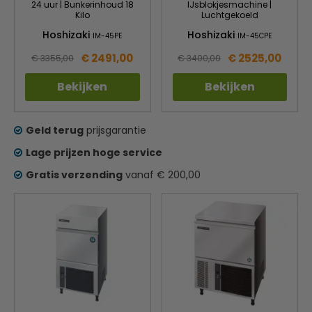
24 uur | Bunkerinhoud 18
IJsblokjesmachine |
Kilo
Luchtgekoeld
Hoshizaki
Hoshizaki
IM-45PE
IM-45CPE
€ 2491,00
€ 2525,00
€ 3355,00
€ 3400,00
Bekijken
Bekijken
Geld terug
prijsgarantie
Lage prijzen hoge service
Gratis verzending
vanaf € 200,00