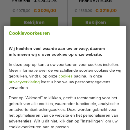
Hoshizaki
Hoshizaki
IM-65NE-HC-25
IM-65PE
€ 3026,00
€ 3219,00
€ 4075,00
€ 4335,00
Bekijken
Bekijken
Cookievoorkeuren
Wij hechten veel waarde aan uw privacy, daarom
informeren wij u over cookies op onze website.
In deze pop-up kunt u uw voorkeuren voor cookies instellen.
Meer informatie over de verschillende soorten cookies die wij
gebruiken, vindt u op onze
cookies
pagina. In onze
privacyverklaring
leest u hoe we uw persoonsgegevens
verwerken.
IJsblokje L = 28x28x32 mm
IJsblokje XS = 21x21x14 mm
| IJsblokjesmachine |
| IJsblokjesmachine |
Door op "Akkoord" te klikken, geeft u toestemming voor het
Luchtgekoeld | 105 Kilo Per
Luchtgekoeld | 105 Kilo Per
gebruik van alle cookies, waaronder functionele, analytische
24 Uur | Bunker 38 Kilo
24 Uur | Bunker 38 Kilo
en advertentie/trackingcookies. Deze worden gebruikt voor
Hoshizaki
Hoshizaki
IM-100CNE-HC
IM-100CNE-HC-21
het optimaliseren van de website en het personaliseren van
advertenties. Wilt u dit niet, klik dan op "Instellingen" om uw
€ 3842,00
€ 3980,00
€ 5175,00
€ 5360,00
cookievoorkeuren aan te passen.