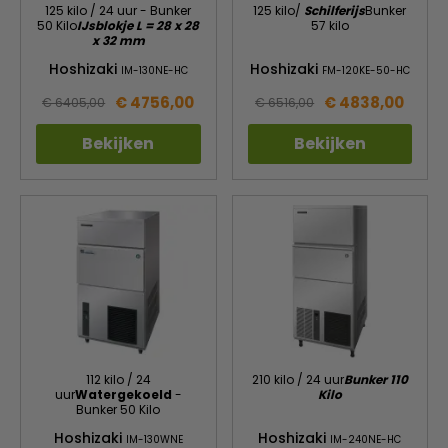
125 kilo / 24 uur - Bunker
125 kilo/
Schilferijs
Bunker
50 Kilo
IJsblokje L = 28 x 28
57 kilo
x 32 mm
Hoshizaki
Hoshizaki
IM-130NE-HC
FM-120KE-50-HC
€ 4756,00
€ 4838,00
€ 6405,00
€ 6516,00
Bekijken
Bekijken
112 kilo / 24
210 kilo / 24 uur
Bunker 110
uur
Watergekoeld
-
Kilo
Bunker 50 Kilo
Hoshizaki
Hoshizaki
IM-130WNE
IM-240NE-HC