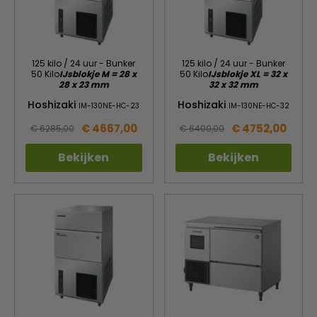
125 kilo / 24 uur - Bunker
125 kilo / 24 uur - Bunker
50 Kilo
IJsblokje M = 28 x
50 Kilo
IJsblokje XL = 32 x
28 x 23 mm
32 x 32 mm
Hoshizaki
Hoshizaki
IM-130NE-HC-23
IM-130NE-HC-32
€ 4667,00
€ 4752,00
€ 6285,00
€ 6400,00
Bekijken
Bekijken