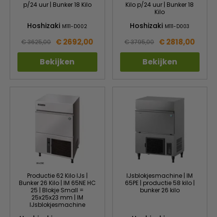
p/24 uur | Bunker 18 Kilo
Kilo p/24 uur | Bunker 18
Kilo
Hoshizaki
Hoshizaki
M111-D002
M111-D003
€ 2692,00
€ 2818,00
€ 3625,00
€ 3795,00
Bekijken
Bekijken
Productie 62 Kilo IJs |
IJsblokjesmachine | IM
Bunker 26 Kilo | IM 65NE HC
65PE | productie 58 kilo |
25 | Blokje Small =
bunker 26 kilo
25x25x23 mm | IM
IJsblokjesmachine