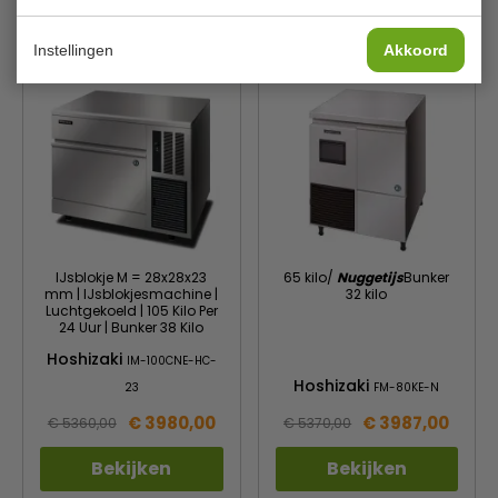
Bekijken
Bekijken
Instellingen
Akkoord
IJsblokje M = 28x28x23
65 kilo/
Nuggetijs
Bunker
mm | IJsblokjesmachine |
32 kilo
Luchtgekoeld | 105 Kilo Per
24 Uur | Bunker 38 Kilo
Hoshizaki
IM-100CNE-HC-
Hoshizaki
23
FM-80KE-N
€ 3980,00
€ 3987,00
€ 5360,00
€ 5370,00
Bekijken
Bekijken