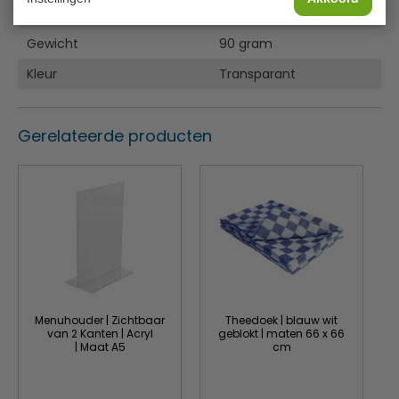
Afmeting H x Ø
27.5 x 7.7 cm
Gewicht
90 gram
Kleur
Transparant
Gerelateerde producten
Menuhouder | Zichtbaar
Theedoek | blauw wit
van 2 Kanten | Acryl
geblokt | maten 66 x 66
| Maat A5
cm