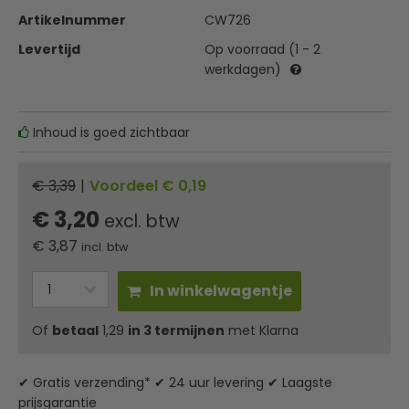
Artikelnummer
CW726
Levertijd
Op voorraad (1 - 2
werkdagen)
Inhoud is goed zichtbaar
€ 3,39
|
Voordeel € 0,19
€ 3,20
excl. btw
€
3,87
incl. btw
In winkelwagentje
Of
betaal
1,29
in 3 termijnen
met Klarna
✔ Gratis verzending* ✔ 24 uur levering ✔ Laagste
prijsgarantie