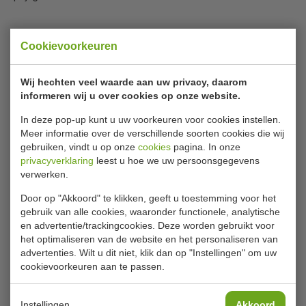
Portioneer knijpfles 1020 ML
Cookievoorkeuren
Doseer sauzen 3 keer zo snel met deze transparante
Wij hechten veel waarde aan uw privacy, daarom
knijpfles van Vogue met 3 spuitmonden. Perfect voor
informeren wij u over cookies op onze website.
drukke cafés en restaurants en om interessante patronen
In deze pop-up kunt u uw voorkeuren voor cookies instellen.
te maken op borden. De knijpfles is stevig, waardoor hij
Meer informatie over de verschillende soorten cookies die wij
geschikt is voor professioneel gebruik, en doorzichtig
gebruiken, vindt u op onze
cookies
pagina. In onze
zodat u precies kunt zien wanneer hij bijgevuld moet
privacyverklaring
leest u hoe we uw persoonsgegevens
worden.
verwerken.
Lees meer
Inhoud 1020 ML
Door op "Akkoord" te klikken, geeft u toestemming voor het
Materiaal kunststof
gebruik van alle cookies, waaronder functionele, analytische
Specificaties
Inhoud is goed zichtbaar
en advertentie/trackingcookies. Deze worden gebruikt voor
het optimaliseren van de website en het personaliseren van
3 spuitmonden
Model
CW726
advertenties. Wilt u dit niet, klik dan op "Instellingen" om uw
Verkort de bereidingstijd
cookievoorkeuren aan te passen.
Materiaal
Kunststof
Inhoud
1020 ML
Instellingen
Akkoord