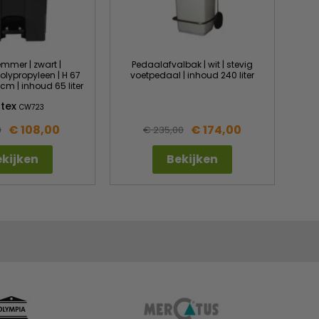
mmer | zwart |
Pedaalafvalbak | wit | stevig
lypropyleen | H 67
voetpedaal | inhoud 240 liter
 cm | inhoud 65 liter
ntex
CW723
€ 108,00
€ 174,00
9
€ 235,00
kijken
Bekijken