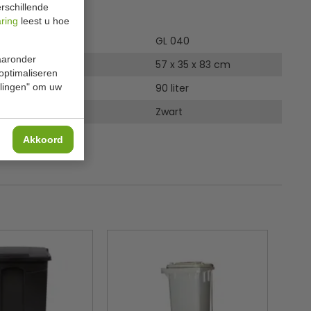
ies
rschillende
aring
leest u hoe
GL 040
waaronder
57 x 35 x 83 cm
 optimaliseren
ellingen" om uw
90 liter
Zwart
Akkoord