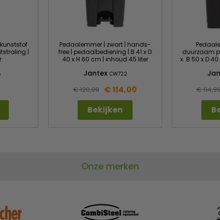
 kunststof
Pedaalemmer | zwart | hands-
Pedaale
tstraling |
free | pedaalbediening | B 41 x D
duurzaam po
r
40 x H 60 cm | inhoud 45 liter
x B 50 x D 40
Jantex
Ja
5
CW722
€ 114,00
€ 120,99
€ 114,9
Bekijken
Be
Onze merken