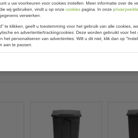
Specificat
lemmer 90 liter zwart
unt u uw voorkeuren voor cookies instellen. Meer informatie over de ve
die wij gebruiken, vindt u op onze
cookies
pagina. In onze
privacyverkl
gegevens verwerken.
Model
met hun slanke, discrete design en kleinere
pedaalemmers lang meegaan. De geluidsarme
" te klikken, geeft u toestemming voor het gebruik van alle cookies, 
B x L X H
n draagt bij aan een veilige en aangename
lytische en advertentie/trackingcookies. Deze worden gebruikt voor het
 het personaliseren van advertenties. Wilt u dit niet, klik dan op "Inst
, hotel, B & B, kantine, kantoor, woning
Inhoud
n aan te passen.
Kleur