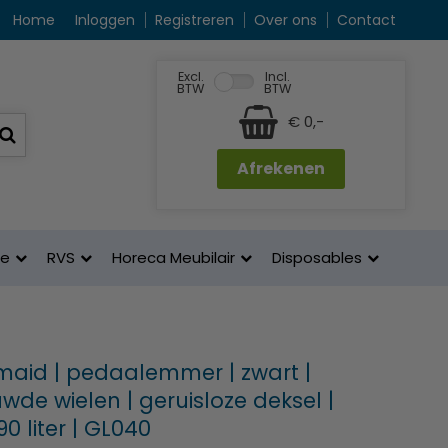
Home
Inloggen
Registreren
Over ons
Contact
Excl.
Incl.
BTW
BTW
€ 0,-
Afrekenen
ne
RVS
Horeca Meubilair
Disposables
aid | pedaalemmer | zwart |
de wielen | geruisloze deksel |
0 liter | GL040