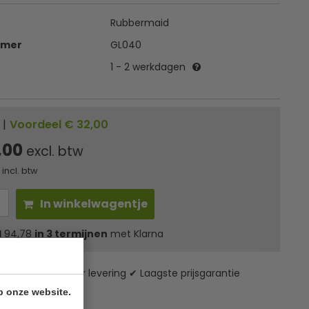
Rubbermaid
mmer
GL040
1 - 2 werkdagen
|
Voordeel € 32,00
,00
excl. btw
incl. btw
In winkelwagentje
l
94,78
in 3 termijnen
met Klarna
zending* ✔ 24 uur levering ✔ Laagste prijsgarantie
p onze website.