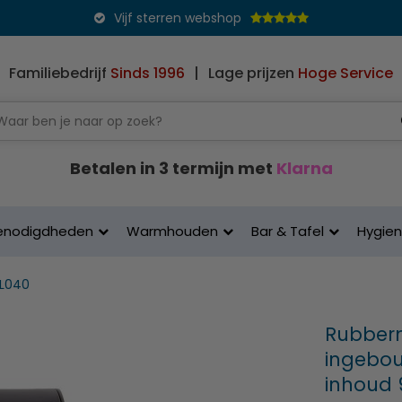
Vijf sterren webshop
Familiebedrijf
Sinds 1996
|
Lage prijzen
Hoge Service
Betalen in 3 termijn met
Klarna
enodigdheden
Warmhouden
Bar & Tafel
Hygie
L040
Rubberm
ingebouw
inhoud 9