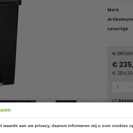
Merk
Artikelnu
Levertijd
€ 267,00
€ 235
€
284,35
Of
betaa
euren
✔ Gratis ver
l waarde aan uw privacy, daarom informeren wij u over cookies o