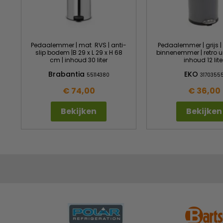
Pedaalemmer | mat RVS | anti-
Pedaalemmer | grijs |
slip bodem |B 29 x L 29 x H 68
binnenemmer | retro ui
cm | inhoud 30 liter
inhoud 12 lite
Brabantia
EKO
55114380
3170355
€ 74,00
€ 36,00
Bekijken
Bekijken