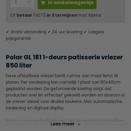
In winkelwagentje
Of
betaal
741,73
in 3 termijnen
met Klarna
✔ Gratis verzending ✔ 24 uur levering ✔ Laagste
prijsgarantie
Polar GL 181 1-deurs patisserie vriezer
850 liter
Deze afsluitbare vriezer biedt ruimte aan maar liefst 18
platen. Per verdieping kan namelijk 1 plaat van 60x40cm
geplaatst worden. De geforceerde koeling zorgt dat
producten snel en effectief gekoeld worden en daarom is
de vriezer ideaal voor drukke keukens. Met automatische
bediening en digitaal display.
Polar U-serie keukenkoelingen zijn de absolute topstukken
Lees meer
in de collectie, ontworpen om uw meest kostbare