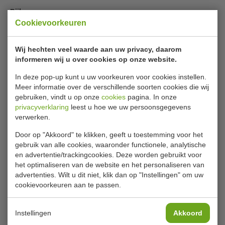
producten veilig op te slaan. Ze voldoen aan de strengste
Bijlages
industrienormen en maken gebruik van krachtige
Cookievoorkeuren
mechanische ventilatie die smaken conserveert en
Handleiding
bederf voorkomt. Met de U-serie kunt ook bij veelvuldig
Specificatieblad
openen en sluiten rekenen op constante, gelijkmatige
Wij hechten veel waarde aan uw privacy, daarom
Diagram
koelprestaties, zelfs bij een omgevingstemperatuur tot
informeren wij u over cookies op onze website.
Gebruiksaanwijzing
wel 32 °C.
In deze pop-up kunt u uw voorkeuren voor cookies instellen.
Specificaties
Meer informatie over de verschillende soorten cookies die wij
gebruiken, vindt u op onze
cookies
pagina. In onze
Max. omgevingstemperatuur: 32 °C
privacyverklaring
leest u hoe we uw persoonsgegevens
Model
Patisserie vriezer
Afsluitbare deur
verwerken.
De deur is omkeerbaar, zo kiest u de voor u meest
Nummer
GL181
Door op "Akkoord" te klikken, geeft u toestemming voor het
praktische draairichting en bespaart u ruimte
B x D x H
740 x 990 x 2010 mm
gebruik van alle cookies, waaronder functionele, analytische
en advertentie/trackingcookies. Deze worden gebruikt voor
Temperatuurbereik
-18 °C tot -22 °C
het optimaliseren van de website en het personaliseren van
advertenties. Wilt u dit niet, klik dan op "Instellingen" om uw
Inhoud netto
534 liter
cookievoorkeuren aan te passen.
Koelmiddel
R290
Vermogen
230V 750W 3.5A
Instellingen
Akkoord