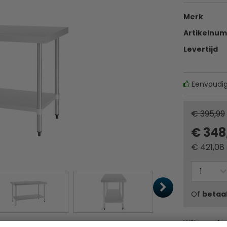
Merk
Artikelnu
Levertijd
Eenvoudig
€ 395,99
€ 348
€
421,08
Of
betaa
Wilt u profe