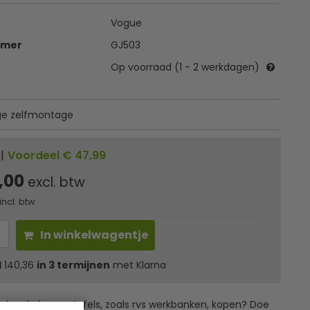
Vogue
mmer
GJ503
Op voorraad (1 - 2 werkdagen)
e zelfmontage
|
Voordeel € 47,99
,00
excl. btw
incl. btw
In winkelwagentje
l
140,36
in 3 termijnen
met Klarna
ssionele horecatafels, zoals rvs werkbanken, kopen? Doe