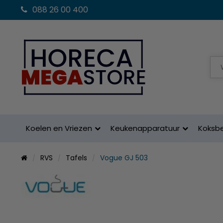
088 26 00 400
Koelen en Vriezen
Keukenapparatuur
Koksb
RVS
Tafels
Vogue GJ 503