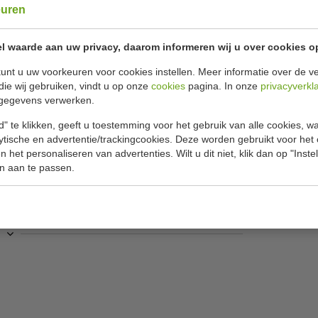
dit via onz
euren
snelle leveri
l waarde aan uw privacy, daarom informeren wij u over cookies o
Specificat
ep 70 cm
unt u uw voorkeuren voor cookies instellen. Meer informatie over de ve
die wij gebruiken, vindt u op onze
cookies
pagina. In onze
privacyverkl
om voedsel te bereiden of apparaten op te
gegevens verwerken.
Model
 bestand is tegen dagellijks gebruik in de meest
" te klikken, geeft u toestemming voor het gebruik van alle cookies, 
B x D x H
h dankzij het in hoogte verstelbare onderblad.
lytische en advertentie/trackingcookies. Deze worden gebruikt voor het
zorgen voor meer opbergruimte en dat zorgt
Materiaal
 het personaliseren van advertenties. Wilt u dit niet, klik dan op "Inst
ie u heeft.
n aan te passen.
Gewicht
en