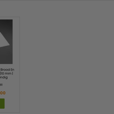
 Brood En
H)10 mm |
endig
81
,00