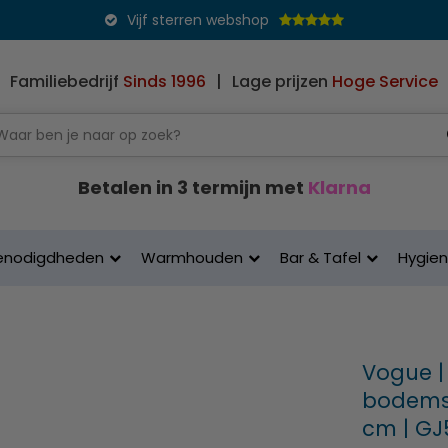
Vijf sterren webshop
Familiebedrijf
Sinds 1996
|
Lage prijzen
Hoge Service
Betalen in 3 termijn met
Klarna
enodigdheden
Warmhouden
Bar & Tafel
Hygie
Vogue |
bodemsc
cm | GJ