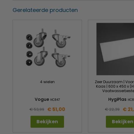
Gerelateerde producten
4 wielen
Zeer Duurzaam | Voor
Kaas | 600 x 450 x (
Vaatwasserbest
Vogue
HygiPlas
HC847
HC8
€ 51,00
€ 21
€ 53,99
€ 22,39
Bekijken
Bekijken