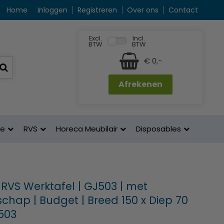
Home
Inloggen
Registreren
Over ons
Contact
Excl.
Incl.
BTW
BTW
€ 0,-
Afrekenen
ne
RVS
Horeca Meubilair
Disposables
 RVS Werktafel | GJ503 | met
hap | Budget | Breed 150 x Diep 70
503