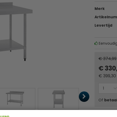
Merk
Artikelnu
Levertijd
Eenvoudi
€ 374,99
€ 330
€
399,30
Of
betaa
Wilt u profe
euren