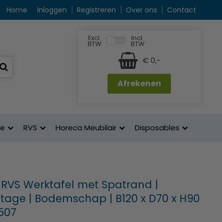
Home
Inloggen
Registreren
Over ons
Contact
Excl.
Incl.
BTW
BTW
€ 0,-
Afrekenen
ne
RVS
Horeca Meubilair
Disposables
 RVS Werktafel met Spatrand |
tage | Bodemschap | B120 x D70 x H90
507