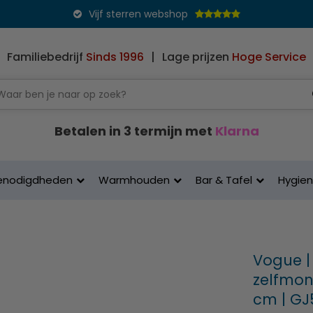
Vijf sterren webshop
Familiebedrijf
Sinds 1996
|
Lage prijzen
Hoge Service
Betalen in 3 termijn met
Klarna
enodigdheden
Warmhouden
Bar & Tafel
Hygie
Vogue |
zelfmon
cm | GJ