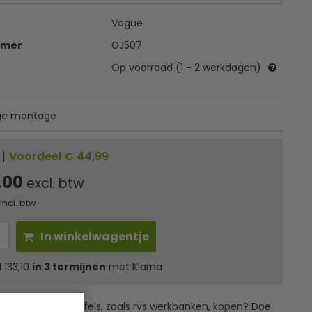
Vogue
mmer
GJ507
Op voorraad (1 - 2 werkdagen)
ge montage
|
Voordeel € 44,99
,00
excl. btw
incl. btw
In winkelwagentje
l
133,10
in 3 termijnen
met Klarna
ssionele horecatafels, zoals rvs werkbanken, kopen? Doe