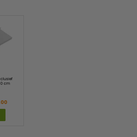
clusief
D30 cm
,00