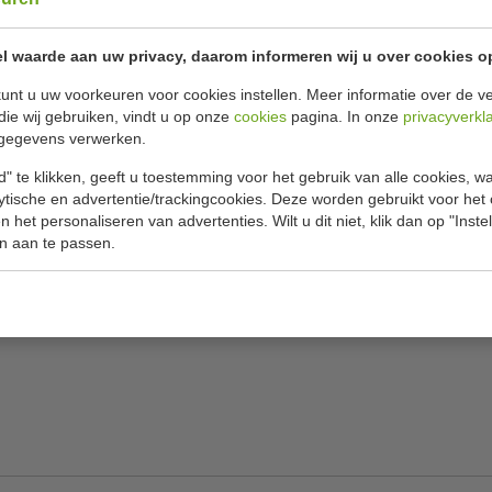
dit via onz
snelle leveri
l waarde aan uw privacy, daarom informeren wij u over cookies o
unt u uw voorkeuren voor cookies instellen. Meer informatie over de ve
Specificat
and 70 cm diep
die wij gebruiken, vindt u op onze
cookies
pagina. In onze
privacyverkl
gegevens verwerken.
perfecte basis voor iedere professionele keuken.
Model
sd, en geschikt voor verschillende
" te klikken, geeft u toestemming voor het gebruik van alle cookies, 
B x D x H
 onderblad en poten geleverd.
lytische en advertentie/trackingcookies. Deze worden gebruikt voor het
 het personaliseren van advertenties. Wilt u dit niet, klik dan op "Inst
Materiaal
n aan te passen.