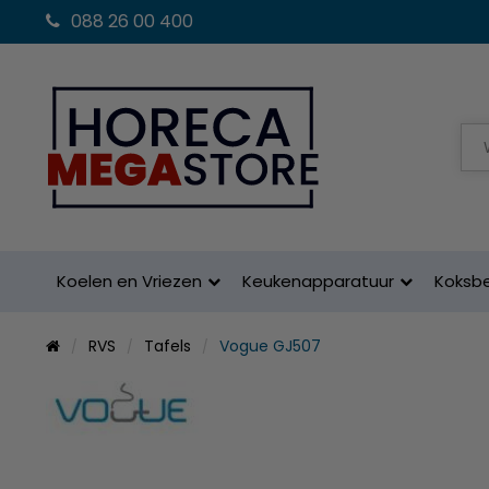
088 26 00 400
Koelen en Vriezen
Keukenapparatuur
Koksb
RVS
Tafels
Vogue GJ507