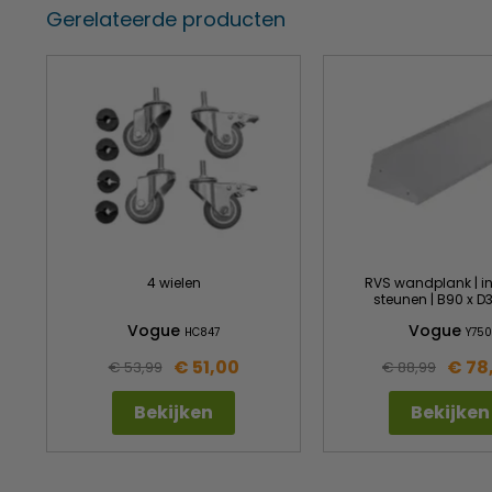
Gerelateerde producten
4 wielen
RVS wandplank | in
steunen | B90 x 
Vogue
Vogue
HC847
Y750
€ 51,00
€ 78
€ 53,99
€ 88,99
Bekijken
Bekijken