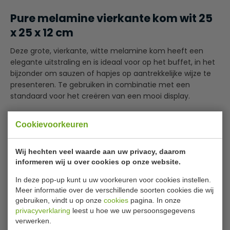
Pure melamine vierkante kom wit 25
x 25 x 12 cm
Deze grote, vierkante, witte melamine kom heeft een
elegante uitstraling en is ideaal voor op het buffet, in het
bijzonder om sauzen of hapjes op aantrekkelijke wijze te
presenteren. Te gebruiken in combinatie met een
standaard voor het creëren van een mooi display.
Een reeks van premium presentatie schalen
Cookievoorkeuren
De rechte buiten kanten en kleine hoekjes creeëren
Lees meer
een elegante uitstraling
Vaatwasmachinebestendig
Wij hechten veel waarde aan uw privacy, daarom
Specificaties
informeren wij u over cookies op onze website.
Praktisch onbreekbaar
Kras- en verkleuringsbestendig
Model
GF 138
In deze pop-up kunt u uw voorkeuren voor cookies instellen.
Meer informatie over de verschillende soorten cookies die wij
Ook verkrijgbaar in diverse maten en in het zwart.
H x L x B
12 x 25 x 25 cm
gebruiken, vindt u op onze
cookies
pagina. In onze
privacyverklaring
leest u hoe we uw persoonsgegevens
Inhoud
3,8 liter
verwerken.