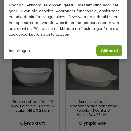
Materiaal
Melamine
Door op "Akkoord" te klikken, geeft u toestemming voor het
Gewicht
1,5 kilo
gebruik van alle cookies, waaronder functionele, analytische
en advertentie/trackingcookies. Deze worden gebruikt voor
Kleur
Wit
het optimaliseren van de website en het personaliseren van
advertenties. Wilt u dit niet, klik dan op "Instellingen" om uw
cookievoorkeuren aan te passen.
Is dit iets voor jou?
Instellingen
Akkoord
Serveerschaal | Wit | 10
Serveerschaal |
Kilo | Porselein | Aantal 12
Vaatwasmachinebestendig
stuks | H8 x Ø 22 cm
| Porselein | Aantal 6
stuks | 14 x 26 cm
Olympia
Olympia
U175
u839