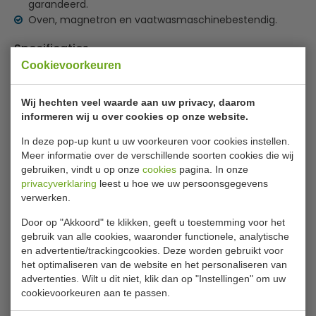
garandeerd.
Oven, magnetron en vaatwasmaschinebestendig.
Specificaties
Cookievoorkeuren
Model
U 837
Wij hechten veel waarde aan uw privacy, daarom
Maten
12 x 20.5 cm
informeren wij u over cookies op onze website.
Aantal
6
In deze pop-up kunt u uw voorkeuren voor cookies instellen.
Kleur
Wit
Meer informatie over de verschillende soorten cookies die wij
gebruiken, vindt u op onze
cookies
pagina. In onze
privacyverklaring
leest u hoe we uw persoonsgegevens
verwerken.
Is dit iets voor jou?
Door op "Akkoord" te klikken, geeft u toestemming voor het
gebruik van alle cookies, waaronder functionele, analytische
en advertentie/trackingcookies. Deze worden gebruikt voor
het optimaliseren van de website en het personaliseren van
advertenties. Wilt u dit niet, klik dan op "Instellingen" om uw
cookievoorkeuren aan te passen.