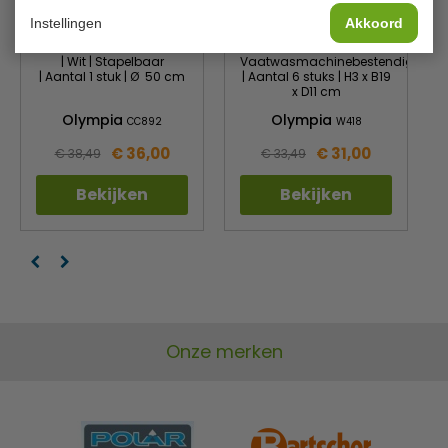
Instellingen
Akkoord
Serveerschaal | Porselein
Serveerschaal |
| Wit | Stapelbaar
Vaatwasmachinebestendig
| Aantal 1 stuk | Ø 50 cm
| Aantal 6 stuks | H3 x B19
x D11 cm
Olympia
Olympia
CC892
W418
€ 36,00
€ 31,00
€ 38,49
€ 33,49
Bekijken
Bekijken
Onze merken