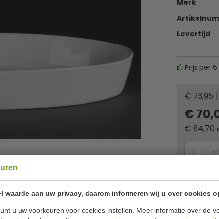
Merk
Artikelnu
Levertijd
Prijs per 6
€ 73,95
|
€ 70,
€
84,70
euren
Of
betaa
l waarde aan uw privacy, daarom informeren wij u over cookies o
✔ Gratis ver
unt u uw voorkeuren voor cookies instellen. Meer informatie over de ve