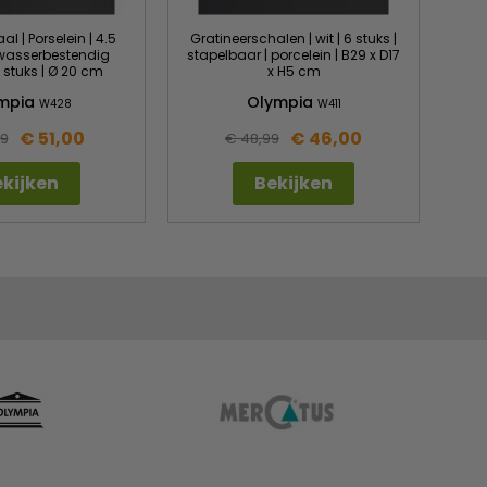
l | Porselein | 4.5
Gratineerschalen | wit | 6 stuks |
twasserbestendig
stapelbaar | porcelein | B29 x D17
6 stuks | Ø 20 cm
x H5 cm
mpia
Olympia
W428
W411
€ 51,00
€ 46,00
99
€ 48,99
kijken
Bekijken