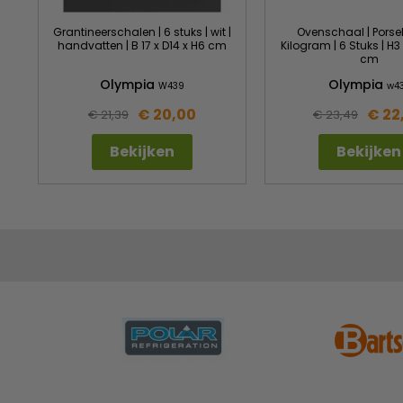
Grantineerschalen | 6 stuks | wit |
Ovenschaal | Porsele
handvatten | B 17 x D14 x H6 cm
Kilogram | 6 Stuks | H3 
cm
Olympia
Olympia
W439
w4
€ 20,00
€ 22
€ 21,39
€ 23,49
Bekijken
Bekijken