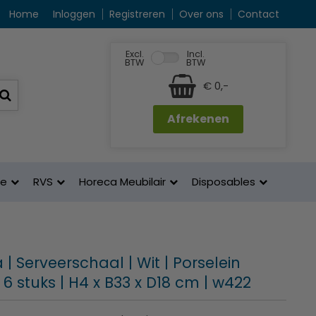
Home
Inloggen
Registreren
Over ons
Contact
Excl.
Incl.
BTW
BTW
€ 0,-
Afrekenen
ne
RVS
Horeca Meubilair
Disposables
| Serveerschaal | Wit | Porselein
 6 stuks | H4 x B33 x D18 cm | w422