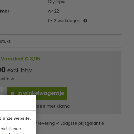
Olympia
mmer
w422
1 - 2 werkdagen
 stuks
Voordeel € 3,95
00
excl. btw
incl. btw
In winkelwagentje
l
28,23
in 3 termijnen
met Klarna
p onze website.
zending* ✔ 24 uur levering ✔ Laagste prijsgarantie
rschillende