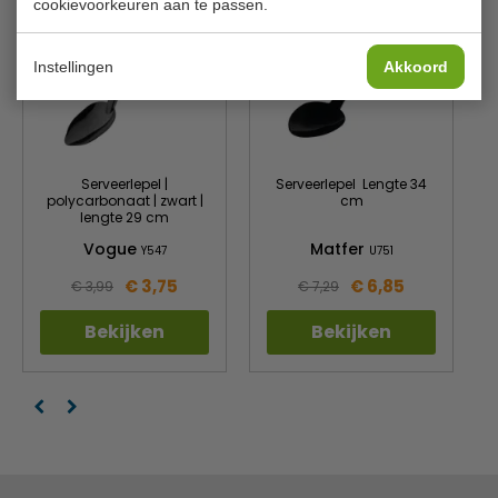
cookievoorkeuren aan te passen.
Instellingen
Akkoord
Serveerlepel |
Serveerlepel Lengte 34
polycarbonaat | zwart |
cm
lengte 29 cm
Vogue
Matfer
Y547
U751
€ 3,75
€ 6,85
€ 3,99
€ 7,29
Bekijken
Bekijken