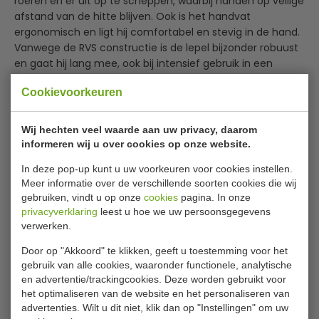
roeren en er uit op te scheppen, waarbij handen op veilige
afstand van de hitte blijven. Ook is het handvat
ergonomisch en ligt hij comfortabel en stevig in de hand.
Vanwege de RVS constructie is de lepel bijzonder robuust
en gaat hij lang mee, ook bij intensief gebruik in een
drukke, professionele keuken. Voorzien van een haak aan
Cookievoorkeuren
het uiteinde om hem op te kunnen hangen.
Lees meer
Handvaat met haak
Wij hechten veel waarde aan uw privacy, daarom
Specificaties
Hoge kwaliteit
informeren wij u over cookies op onze website.
Duurzaam
Model
L 667
In deze pop-up kunt u uw voorkeuren voor cookies instellen.
Lang handvat
Meer informatie over de verschillende soorten cookies die wij
Eenvoudig te reinigen
Lengte
30.5 cm
gebruiken, vindt u op onze
cookies
pagina. In onze
privacyverklaring
leest u hoe we uw persoonsgegevens
Materiaal
RVS
verwerken.
Gewicht
100 gram
Door op "Akkoord" te klikken, geeft u toestemming voor het
gebruik van alle cookies, waaronder functionele, analytische
en advertentie/trackingcookies. Deze worden gebruikt voor
Is dit iets voor jou?
het optimaliseren van de website en het personaliseren van
advertenties. Wilt u dit niet, klik dan op "Instellingen" om uw