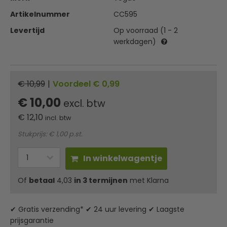
Artikelnummer
CC595
Levertijd
Op voorraad (1 - 2
werkdagen)
€ 10,99
|
Voordeel € 0,99
€ 10,00
excl. btw
€
12,10
incl. btw
Stukprijs: € 1,00 p.st.
In winkelwagentje
Of
betaal
4,03
in 3 termijnen
met Klarna
✔ Gratis verzending* ✔ 24 uur levering ✔ Laagste
prijsgarantie