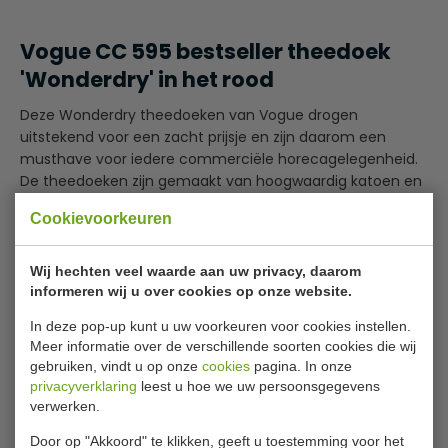
Vogue CC 595 bestseller theedoek
'Wonderdry' in het rood
Deze Wonderdry theedoeken van Vogue drogen
uitstekend voor een zacht prijsje en zijn daarom een
musthave voor iedere commerciële horecagelegenheid.
De theedoeken zijn gemaakt van hoogwaardig katoen en
polyester, zijn bijzonder dik en absorberend en drogen dus
Cookievoorkeuren
snel en grondig. Dankzij het kwalitatieve materiaal zijn ze
eenvoudig te reinigen en zeer slijtbestendig en dus
geschikt voor veelvuldig gebruik. Omdat ze ook
Wij hechten veel waarde aan uw privacy, daarom
Lees meer
verkrijgbaar zijn in andere kleuren, kunt u, ter bevordering
informeren wij u over cookies op onze website.
van de hygiëne, voor iedere ruimte een eigen kleur doek
Specificaties
In deze pop-up kunt u uw voorkeuren voor cookies instellen.
gebruiken. Ze worden verkocht per 10 stuks, zijn daarom
Meer informatie over de verschillende soorten cookies die wij
zeer betaalbaar en bieden waar voor hun geld.
Model
CC 595
gebruiken, vindt u op onze
cookies
pagina. In onze
privacyverklaring
leest u hoe we uw persoonsgegevens
Maten
Voor optimale absorptie is het raadzaam ze voor het
76 x 50 cm
verwerken.
eerste gebruik te wassen
Kleur
rood wit geblokt
Door op "Akkoord" te klikken, geeft u toestemming voor het
Niet geschikt voor de droger