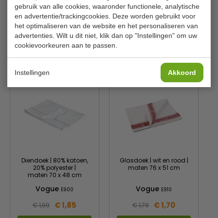
gebruik van alle cookies, waaronder functionele, analytische
Droogt snel en grondig
Materiaal
75% katoen en 25% polyester
en advertentie/trackingcookies. Deze worden gebruikt voor
198g/m2
Aantal
10
het optimaliseren van de website en het personaliseren van
Wassen op 40°C, strijken op lage temperatuur
advertenties. Wilt u dit niet, klik dan op "Instellingen" om uw
cookievoorkeuren aan te passen.
Is dit iets voor jou?
Instellingen
Akkoord
Diendoek | 80% katoen,
Glasdoek | wit en rood |
20% polyester |
maten 76 x 51 cm
maten 70 x 48 cm
Vogue
Vogue
E900
E910
€ 1,85
€ 1,70
€ 1,99
€ 1,79