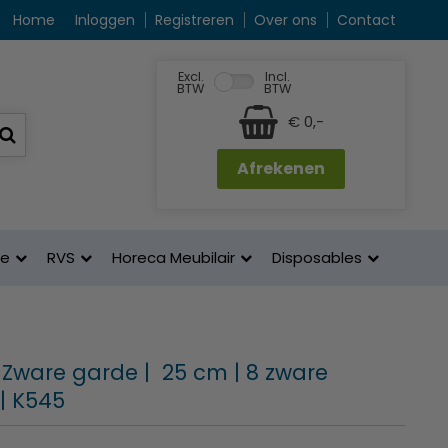
Home
Inloggen
Registreren
Over ons
Contact
Excl.
Incl.
BTW
BTW
€ 0,-
Afrekenen
ne
RVS
Horeca Meubilair
Disposables
 Zware garde | 25 cm | 8 zware
| K545