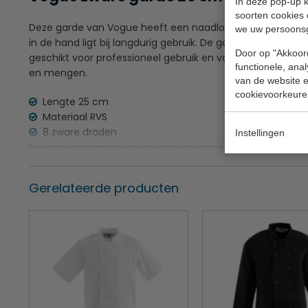
In deze pop-up k
soorten cookies 
Deze garde van Vogue heeft een naadloos handvat, waard
we uw persoons
in de hand ligt bij langdurig gebruik. De garde is gemaakt
Door op "Akkoord
geschikt voor professioneel gebruik en voor in huis. Met
functionele, ana
en mengen.
van de website en
cookievoorkeure
Lengte 25 cm
Materiaal RVS
8 zware draden
Instellingen
Lees meer
Naadloos handvat voorkomt dat er vloeistof in loopt
Gerelateerde producten