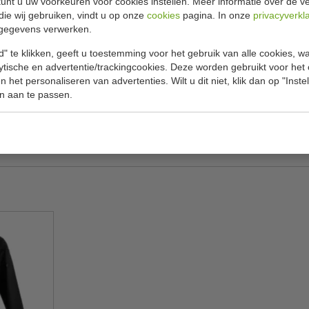
unt u uw voorkeuren voor cookies instellen. Meer informatie over de ve
die wij gebruiken, vindt u op onze
cookies
pagina. In onze
privacyverkl
Model
oor de garde hygiënischer is en comfortabeler
gegevens verwerken.
 van hoge kwaliteit RVS en daardoor zeer stevig en
Lengte
" te klikken, geeft u toestemming voor het gebruik van alle cookies, 
 8 zware draden om gemakkelijk te kunnen kloppen
Draden
lytische en advertentie/trackingcookies. Deze worden gebruikt voor het
 het personaliseren van advertenties. Wilt u dit niet, klik dan op "Inst
Materiaal
n aan te passen.
Gewicht