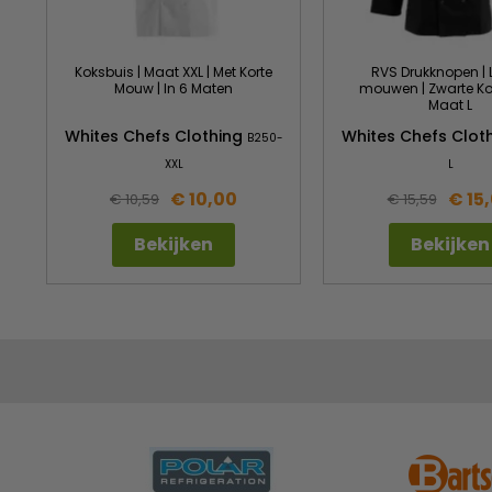
Koksbuis | Maat XXL | Met Korte
RVS Drukknopen |
Mouw | In 6 Maten
mouwen | Zwarte Ko
Maat L
Whites Chefs Clothing
Whites Chefs Clot
B250-
XXL
L
€ 10,00
€ 15
€ 10,59
€ 15,59
Bekijken
Bekijken