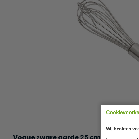
Cookievoork
Wij hechten vee
Vogue zware garde 25 cm