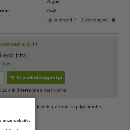
Vogue
mmer
K545
Op voorraad (1 - 2 werkdagen)
Voordeel € 0,44
5
excl. btw
l. btw
In winkelwagentje
l
2,84
in 3 termijnen
met Klarna
zending* ✔ 24 uur levering ✔ Laagste prijsgarantie
p onze website.
ies