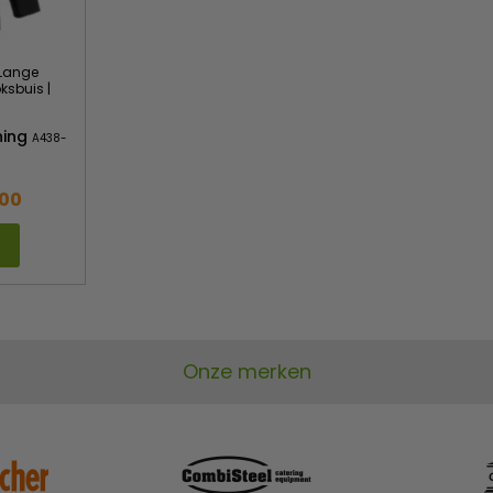
 Lange
ksbuis |
hing
A438-
,00
Onze merken