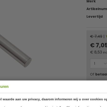
Merk
Artikelnu
Levertijd
€ 7,49
|
€ 7,0
€
8,53
inc
Of
betaa
euren
✔ Gratis ver
l waarde aan uw privacy, daarom informeren wij u over cookies o
Specificat