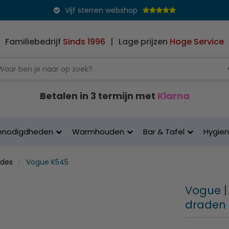
Vijf sterren webshop
Familiebedrijf
Sinds 1996
|
Lage prijzen
Hoge Service
Betalen in 3 termijn met
Klarna
enodigdheden
Warmhouden
Bar & Tafel
Hygie
des
Vogue K545
Vogue |
draden 