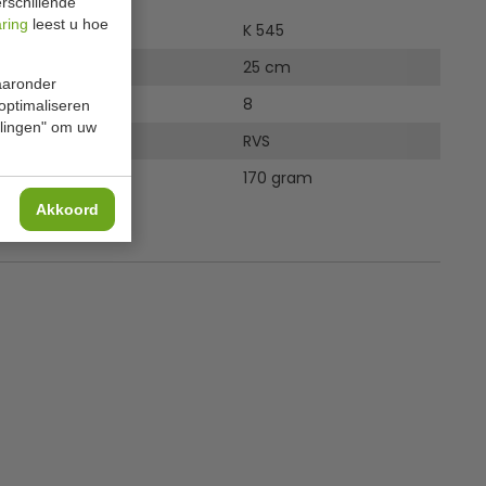
rschillende
aring
leest u hoe
K 545
25 cm
waaronder
8
 optimaliseren
ellingen" om uw
RVS
170 gram
Akkoord